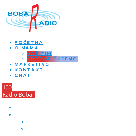
POČETNA
O NAMA
NAŠ TIM
GDJE SE ČUJEMO
MARKETING
KONTAKT
CHAT
100
Radio Bobar
POČETNA
O NAMA
NAŠ TIM
GDJE SE ČUJEMO