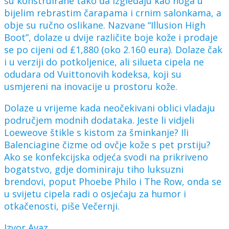
su konstruirane tako da izgledaju kao noga u
bijelim rebrastim čarapama i crnim salonkama, a
obje su ručno oslikane. Nazvane “Illusion High
Boot”, dolaze u dvije različite boje kože i prodaje
se po cijeni od £1,880 (oko 2.160 eura). Dolaze čak
i u verziji do potkoljenice, ali silueta cipela ne
odudara od Vuittonovih kodeksa, koji su
usmjereni na inovacije u prostoru kože.
Dolaze u vrijeme kada neočekivani oblici vladaju
područjem modnih dodataka. Jeste li vidjeli
Loeweove štikle s kistom za šminkanje? Ili
Balenciagine čizme od ovčje kože s pet prstiju?
Ako se konfekcijska odjeća svodi na prikriveno
bogatstvo, gdje dominiraju tiho luksuzni
brendovi, poput Phoebe Philo i The Row, onda se
u svijetu cipela radi o osjećaju za humor i
otkačenosti, piše Večernji.
Izvor Avaz