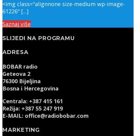
<img class="alignnone size-medium wp-image-
61226" [...]
Saznaj više
SLIJEDI NA PROGRAMU
ADRESA
BOBAR radio
Geteova 2
76300 Bijeljina
Bosna i Hercegovina
Centrala: +387 415 161
Režija: +387 55 247 919
E-MAIL: office@radiobobar.com
MARKETING