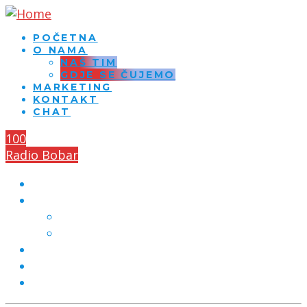
POČETNA
O NAMA
NAŠ TIM
GDJE SE ČUJEMO
MARKETING
KONTAKT
CHAT
100
Radio Bobar
POČETNA
O NAMA
NAŠ TIM
GDJE SE ČUJEMO
MARKETING
KONTAKT
CHAT