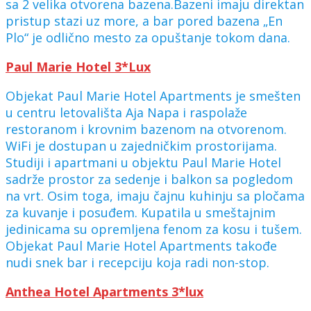
sa 2 velika otvorena bazena.Bazeni imaju direktan
pristup stazi uz more, a bar pored bazena „En
Plo“ je odlično mesto za opuštanje tokom dana.
Paul Marie Hotel 3*Lux
Objekat Paul Marie Hotel Apartments je smešten
u centru letovališta Aja Napa i raspolaže
restoranom i krovnim bazenom na otvorenom.
WiFi je dostupan u zajedničkim prostorijama.
Studiji i apartmani u objektu Paul Marie Hotel
sadrže prostor za sedenje i balkon sa pogledom
na vrt. Osim toga, imaju čajnu kuhinju sa pločama
za kuvanje i posuđem. Kupatila u smeštajnim
jedinicama su opremljena fenom za kosu i tušem.
Objekat Paul Marie Hotel Apartments takođe
nudi snek bar i recepciju koja radi non-stop.
Anthea Hotel Apartments 3*lux