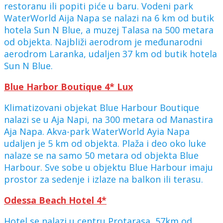
restoranu ili popiti piće u baru. Vodeni park
WaterWorld Aija Napa se nalazi na 6 km od butik
hotela Sun N Blue, a muzej Talasa na 500 metara
od objekta. Najbliži aerodrom je međunarodni
aerodrom Laranka, udaljen 37 km od butik hotela
Sun N Blue.
Blue Harbor Boutique 4* Lux
Klimatizovani objekat Blue Harbour Boutique
nalazi se u Aja Napi, na 300 metara od Manastira
Aja Napa. Akva-park WaterWorld Ayia Napa
udaljen je 5 km od objekta. Plaža i deo oko luke
nalaze se na samo 50 metara od objekta Blue
Harbour. Sve sobe u objektu Blue Harbour imaju
prostor za sedenje i izlaze na balkon ili terasu.
Odessa Beach Hotel 4*
Hotel se nalazi u centru Protarasa, 57km od