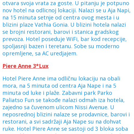
otvara svoja vrata za goste. U pitanju je potpuno
nov hotel na odlicnoj lokaciji. Nalazi se u Aja Napi,
na 15 minuta setnje od centra ovog mesta i u
blizini plaze Vathia Gonia. U blizini hotela nalazi
se brojni restorani, barovi i stanica gradskog
prevoza. Hotel poseduje WiFi, bar kod recepcije,
spoljasnji bazen i teretanu. Sobe su moderno
opremljene, sa AC uredjajem.
Piere Anne 3*Lux
Hotel Piere Anne ima odličnu lokaciju na obali
mora, na 5 minuta od centra Aja Nape i na 5
minuta od luke i plaže. Zabavni park Parko
Paliatso Fun se takođe nalazi odmah iza hotela,
zajedno sa čuvenom ulicom Nissi Avenue. U
neposrednoj blizini nalaze se prodavnice, barovi i
restorani, a svi sadržaji Aja Nape su na dohvat
ruke. Hotel Piere Anne se sastoji od 3 bloka soba