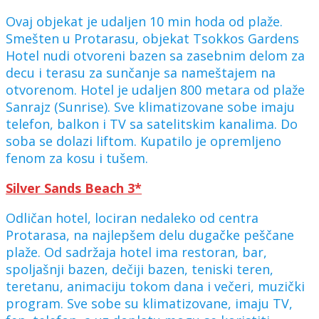
Ovaj objekat je udaljen 10 min hoda od plaže.
Smešten u Protarasu, objekat Tsokkos Gardens
Hotel nudi otvoreni bazen sa zasebnim delom za
decu i terasu za sunčanje sa nameštajem na
otvorenom. Hotel je udaljen 800 metara od plaže
Sanrajz (Sunrise). Sve klimatizovane sobe imaju
telefon, balkon i TV sa satelitskim kanalima. Do
soba se dolazi liftom. Kupatilo je opremljeno
fenom za kosu i tušem.
Silver Sands Beach 3*
Odličan hotel, lociran nedaleko od centra
Protarasa, na najlepšem delu dugačke peščane
plaže. Od sadržaja hotel ima restoran, bar,
spoljašnji bazen, dečiji bazen, teniski teren,
teretanu, animaciju tokom dana i večeri, muzički
program. Sve sobe su klimatizovane, imaju TV,