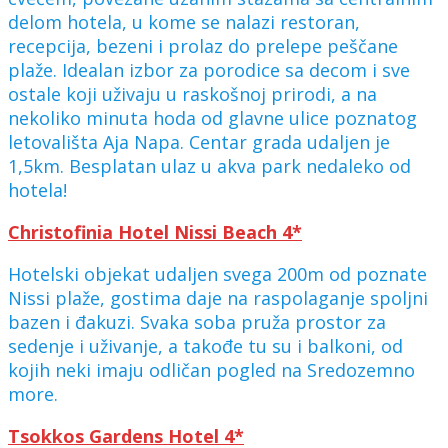
delom hotela, u kome se nalazi restoran,
recepcija, bezeni i prolaz do prelepe peščane
plaže. Idealan izbor za porodice sa decom i sve
ostale koji uživaju u raskošnoj prirodi, a na
nekoliko minuta hoda od glavne ulice poznatog
letovališta Aja Napa. Centar grada udaljen je
1,5km. Besplatan ulaz u akva park nedaleko od
hotela!
Christofinia Hotel Nissi Beach 4*
Hotelski objekat udaljen svega 200m od poznate
Nissi plaže, gostima daje na raspolaganje spoljni
bazen i đakuzi. Svaka soba pruža prostor za
sedenje i uživanje, a takođe tu su i balkoni, od
kojih neki imaju odličan pogled na Sredozemno
more.
Tsokkos Gardens Hotel 4*