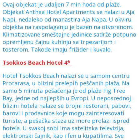
Ovaj objekat je udaljen 7 min hoda od plaže.
Objekat Anthea Hotel Apartments se nalazi u Aja
Napi, nedaleko od manastira Aja Napa. U okviru
objekta na raspolaganju je bazen na otvorenom.
Klimatizovane smeštajne jedinice sadrže potpuno
opremljenu čajnu kuhinju sa trpezarijom i
tosterom. Takođe imaju frižider i kuvalo.
Tsokkos Beach Hotel 4*
Hotel Tsokkos Beach nalazi se u samom centru
Protarasa, u blizini prelepih peščanih plaža. Na
samo 5 minuta pešačenja je od plaže Fig Tree
Bay, jedne od najlepših u Evropi. U neposrednoj
blizini hotela nalaze se brojni restorani, pabovi,
barovi i prodavnice koje mogu zainteresovati
turiste, a pešačka staza uz more prolazi ispred
hotela. U svakoj sobi ima satelitska televizija,
elektronski čajnik, kao i fen u kupatilima. Sve