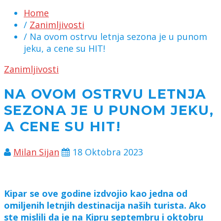
Home
/
Zanimljivosti
/ Na ovom ostrvu letnja sezona je u punom
jeku, a cene su HIT!
Zanimljivosti
NA OVOM OSTRVU LETNJA
SEZONA JE U PUNOM JEKU,
A CENE SU HIT!
Milan Sijan
18 Oktobra 2023
Kipar se ove godine izdvojio kao jedna od
omiljenih letnjih destinacija naših turista. Ako
ste mislili da je na Kipru septembru i oktobru