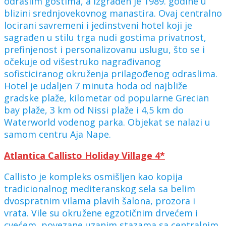
odraslim gostima, a izgrađen je 1989. godine u
blizini srednjovekovnog manastira. Ovaj centralno
locirani savremeni i jedinstveni hotel koji je
sagrađen u stilu trga nudi gostima privatnost,
prefinjenost i personalizovanu uslugu, što se i
očekuje od višestruko nagrađivanog
sofisticiranog okruženja prilagođenog odraslima.
Hotel je udaljen 7 minuta hoda od najbliže
gradske plaže, kilometar od popularne Grecian
bay plaže, 3 km od Nissi plaže i 4,5 km do
Waterworld vodenog parka. Objekat se nalazi u
samom centru Aja Nape.
Atlantica Callisto Holiday Village 4*
Callisto je kompleks osmišljen kao kopija
tradicionalnog mediteranskog sela sa belim
dvospratnim vilama plavih šalona, prozora i
vrata. Vile su okružene egzotičnim drvećem i
cvećem, povezane uzanim stazama sa centralnim