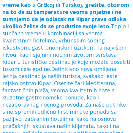
vreme kao u Grčkoj ili Turskoj, grešite, obzirom
na to da su temperature veoma prijatne i ne
sumnjamo da je odlazak na Kipar prava odluka
ukoliko želite da se produzite svoje leto.
Toplo i
sunčano vreme u kombinaciji sa veoma
kvalitetnim hotelima, vrhunskim šoping
iskustvom, gastronomskim užitkom na najvišem
nivou, kao i sjajnim noćnim životom svrstava
Kipar u turističke destinacije koje možete posetiti
tokom cele godine.Definitivno nova omiljena
letnja destinacija naših turista, svakako jeste
rajsko ostrvo Kipar. Osetite čari Mediterana,
fantastičnih plaža, veoma kvalitetnih hotela,
izuzetne gastronomske ponude, kao i
nezaboravnog noćnog provoda. Za naše putnike
smo spremili odličnu first minute ponudu sa
pažljivo izabranim hotelima, kako na osnovu
pređašnjih iskustava naših klijenata, tako i na
osnovu odličnih ocena na turističkim portalima.