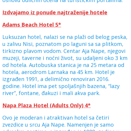
Izdvajamo iz ponude najtraženije hotele
Adams Beach Hotel 5*
Luksuzan hotel, nalazi se na plaži od belog peska,
u zalivu Nisi, poznatom po laguni sa sa plitkom,
tirkizno plavom vodom. Centar Aja Nape, njegovi
muzeji, taverne i noćni život, su udaljeni oko 3 km
od hotela. Autobuska stanica je na 25 metara od
hotela, aerodrom Larnaka na 45 km. Hotel je
izgrađen 1991, a delimično renoviran 2016.
godine. Hotel ima pet spoljašnjih bazena, “lazy
river”, fontane, đakuzi i mali akva park.
Napa Plaza Hotel (Adults Only) 4*
Ovo je moderan i atraktivan hotel sa četiri
zvezdice u srcu Aja Nape. Namenjen je samo