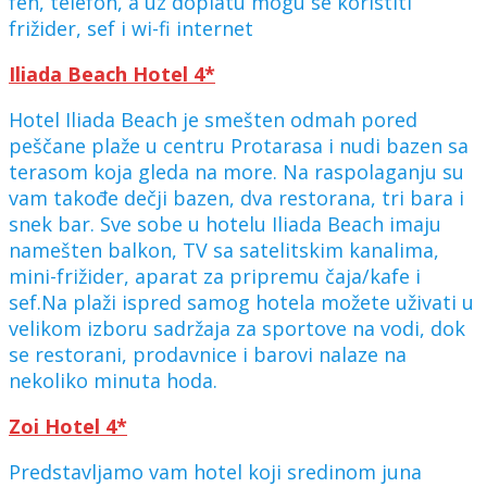
fen, telefon, a uz doplatu mogu se koristiti
frižider, sef i wi-fi internet
Iliada Beach Hotel 4*
Hotel Iliada Beach je smešten odmah pored
peščane plaže u centru Protarasa i nudi bazen sa
terasom koja gleda na more. Na raspolaganju su
vam takođe dečji bazen, dva restorana, tri bara i
snek bar. Sve sobe u hotelu Iliada Beach imaju
namešten balkon, TV sa satelitskim kanalima,
mini-frižider, aparat za pripremu čaja/kafe i
sef.Na plaži ispred samog hotela možete uživati u
velikom izboru sadržaja za sportove na vodi, dok
se restorani, prodavnice i barovi nalaze na
nekoliko minuta hoda.
Zoi Hotel 4*
Predstavljamo vam hotel koji sredinom juna