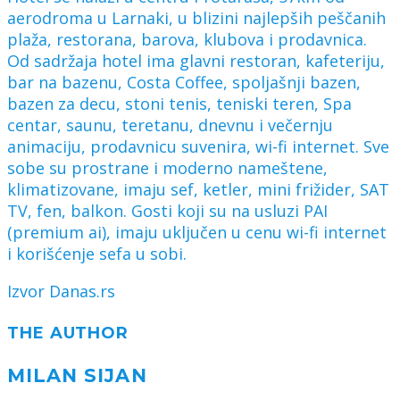
aerodroma u Larnaki, u blizini najlepših peščanih
plaža, restorana, barova, klubova i prodavnica.
Od sadržaja hotel ima glavni restoran, kafeteriju,
bar na bazenu, Costa Coffee, spoljašnji bazen,
bazen za decu, stoni tenis, teniski teren, Spa
centar, saunu, teretanu, dnevnu i večernju
animaciju, prodavnicu suvenira, wi-fi internet. Sve
sobe su prostrane i moderno nameštene,
klimatizovane, imaju sef, ketler, mini frižider, SAT
TV, fen, balkon. Gosti koji su na usluzi PAI
(premium ai), imaju uključen u cenu wi-fi internet
i korišćenje sefa u sobi.
Izvor Danas.rs
THE AUTHOR
MILAN SIJAN