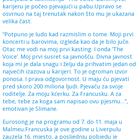
karijeru je počeo pjevajući u pabu.Upravo se
osvrnuo na taj trenutak nakon što mu je ukazana
velika čast.
“Potpuno je ludo kad razmislim o tome. Moji prvi
koncerti u barovima, izgleda kao da je bilo juče.
Otac me vodi na moj prvi kasting. I onda ‘The
Voice’. Moj prvi susret sa javnošću. Divna javnost
koja mi je dala snagu i želju da prihvatim jedan od
najvećih izazova u karijeri. To je ogroman izvor
ponosa. I prava odgovornost. U maju ću pjevati
pred skoro 200 miliona ljudi. Pjevaću za svoje
roditelje. Za moju kćerku. Za Francusku. A za
tebe, tebe za koga sam napisao ovu pjesmu…”,
emotivan je Slimane.
Eurosong je na programu od 7. do 11. maja u
Malmeu.Francuska je ove godine u Liverpulu
zauzela 16. mjesto, a posljednju pobjedu je