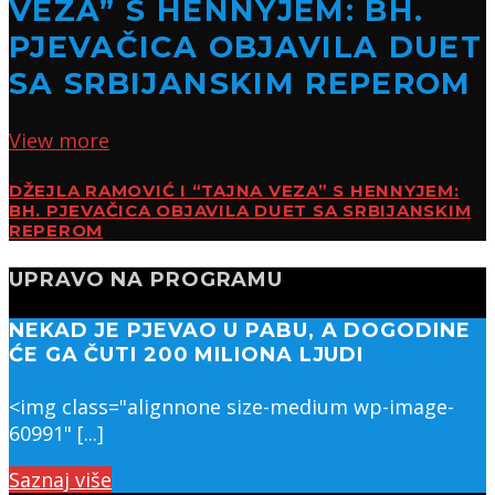
VEZA” S HENNYJEM: BH.
PJEVAČICA OBJAVILA DUET
SA SRBIJANSKIM REPEROM
View more
DŽEJLA RAMOVIĆ I “TAJNA VEZA” S HENNYJEM:
BH. PJEVAČICA OBJAVILA DUET SA SRBIJANSKIM
REPEROM
UPRAVO NA PROGRAMU
NEKAD JE PJEVAO U PABU, A DOGODINE
ĆE GA ČUTI 200 MILIONA LJUDI
<img class="alignnone size-medium wp-image-
60991" [...]
Saznaj više