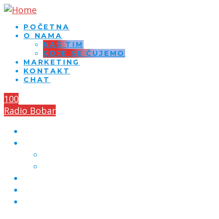
POČETNA
O NAMA
NAŠ TIM
GDJE SE ČUJEMO
MARKETING
KONTAKT
CHAT
100
Radio Bobar
POČETNA
O NAMA
NAŠ TIM
GDJE SE ČUJEMO
MARKETING
KONTAKT
CHAT