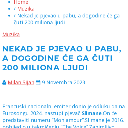
Home
/
Muzika
/ Nekad je pjevao u pabu, a dogodine će ga
čuti 200 miliona ljudi
Muzika
NEKAD JE PJEVAO U PABU,
A DOGODINE ĆE GA ČUTI
200 MILIONA LJUDI
Milan Sijan
9 Novembra 2023
Francuski nacionalni emiter donio je odluku da na
Eurosongu 2024. nastupi pjevač
Slimane
.On će
predstaviti numeru “Mon amour”.Slimane je 2016.
pobijedio u takmičenju “The Voice”.Zanimljivo,