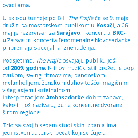
ovacijama.
U sklopu turneje po BiH
The
Frajle
će se 9. maja
družiti sa mostarskom publikom u
Kosači
, a 26.
maj je rezervisan za
Sarajevo
i koncert u
BKC-
u
.Za sva tri koncerta fenomenalne Novosađanke
pripremaju specijalna iznenađenja.
Podsjetimo,
The
Frajle
osvajaju publiku još
od
2009
.
godine
. Njihov muzički stil prožet je pop
zvukom, swing ritmovima, panonskom
melanholijom, ženskom duhovitošću, magičnim
višeglasjem i originalnom
interpretacijom.
Ambasadorke
dobre zabave,
kako ih još nazivaju, pune koncertne dvorane
širom regiona.
Trio sa svojih sedam studijskih izdanja ima
jedinstven autorski pečat koji se čuje u