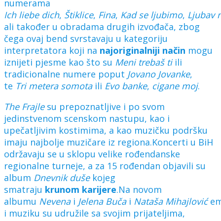
numerama
Ich
liebe
dich
,
Štiklice
,
Fina
,
Kad
se
ljubimo
,
Ljubav
ali također u obradama drugih izvođača, zbog
čega ovaj bend svrstavaju u kategoriju
interpretatora koji na
najoriginalniji
način
mogu
iznijeti pjesme kao što su
Meni
trebaš
ti
ili
tradicionalne numere poput
Jovano
Jovanke
,
te
Tri
metera
somota
ili
Evo
banke
,
cigane
moj
.
The
Frajle
su prepoznatljive i po svom
jedinstvenom scenskom nastupu, kao i
upečatljivim kostimima, a kao muzičku podršku
imaju najbolje muzičare iz regiona.Koncerti u BiH
održavaju se u sklopu velike rođendanske
regionalne turneje, a za 15 rođendan objavili su
album
Dnevnik
duše
kojeg
smatraju
krunom
karijere
.Na novom
albumu
Nevena
i
Jelena
Buča
i
Nataša
Mihajlović
em
i muziku su udružile sa svojim prijateljima,