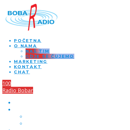
POČETNA
O NAMA
NAŠ TIM
GDJE SE ČUJEMO
MARKETING
KONTAKT
CHAT
100
Radio Bobar
POČETNA
O NAMA
NAŠ TIM
GDJE SE ČUJEMO