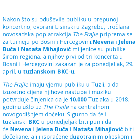
Nakon što su oduševile publiku u prepunoj
koncertnoj dvorani Lisinski u Zagrebu, tročlana
novosadska pop atrakcija
The Frajle
priprema se
za turneju po Bosni i Hercegovini.
Nevena
i
Jelena
Buča
i
Nataša
Mihajlović
miljenice su publike
širom regiona, a njihov prvi od tri koncerta u
Bosni i Hercegovini zakazan je za ponedjeljak, 29.
april, u
tuzlanskom
BKC-u
.
The
Frajle
imaju vjernu publiku u Tuzli, a da
izuzetno cijene njihove nastupe i muziku
potvrđuje činjenica da je
10.000
Tuzlaka u 2018.
godinu ušlo uz
The
Frajle
na centralnom
novogodišnjem dočeku. Sigurno da će i
tuzlanski
BKC
u ponedjeljak biti pun i da
će
Nevena
i
Jelena
Buča
i
Nataša
Mihajlović
biti
dočekane, ali i ispraćene dugotrajnim pljeskom i