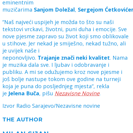
eminentnim
muzičarima
Sanjom
Doležal
,
Sergejom
Ćetković
“Naš najveći uspijeh je možda to što su naši
tekstovi vrckavi, životni, puni duha i emocije. Sve
nove pjesme zapravo su život koji smo oblikovale
u stihove. Jer nekad je smiješno, nekad tužno, ali
je uvijek naše i
neponovljivo.
Trajanje
znači
neki
kvalitet
. Nama
je muzika dala sve. I ljubav i odobravanje i
publiku. A mi se odužujemo kroz nove pjesme i
još bolje nastupe tokom ove godine na turneji
koja je puna do posljednjeg mjesta“, rekla
je
Jelena
Buča
, pišu
Nezavisne
Novine
.
Izvor Radio Sarajevo/Nezavisne novine
THE AUTHOR