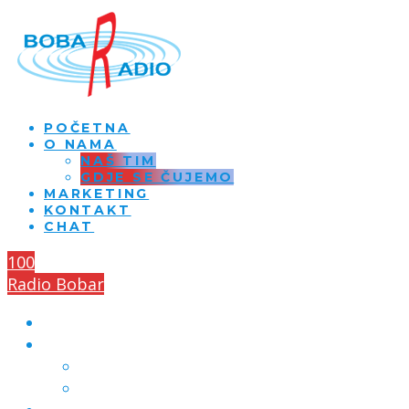
POČETNA
O NAMA
NAŠ TIM
GDJE SE ČUJEMO
MARKETING
KONTAKT
CHAT
100
Radio Bobar
POČETNA
O NAMA
NAŠ TIM
GDJE SE ČUJEMO