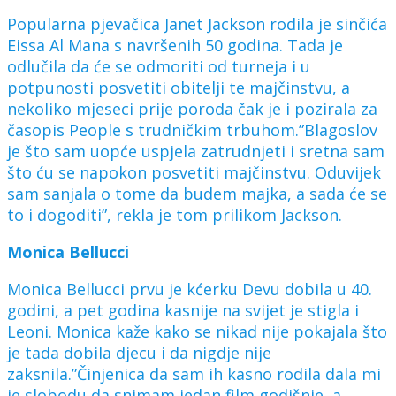
Popularna pjevačica Janet Jackson rodila je sinčića
Eissa Al Mana s navršenih 50 godina. Tada je
odlučila da će se odmoriti od turneja i u
potpunosti posvetiti obitelji te majčinstvu, a
nekoliko mjeseci prije poroda čak je i pozirala za
časopis People s trudničkim trbuhom.”Blagoslov
je što sam uopće uspjela zatrudnjeti i sretna sam
što ću se napokon posvetiti majčinstvu. Oduvijek
sam sanjala o tome da budem majka, a sada će se
to i dogoditi”, rekla je tom prilikom Jackson.
Monica Bellucci
Monica Bellucci prvu je kćerku Devu dobila u 40.
godini, a pet godina kasnije na svijet je stigla i
Leoni. Monica kaže kako se nikad nije pokajala što
je tada dobila djecu i da nigdje nije
zaksnila.”Činjenica da sam ih kasno rodila dala mi
je slobodu da snimam jedan film godišnje, a