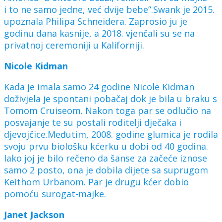
i to ne samo jedne, već dvije bebe”.Swank je 2015.
upoznala Philipa Schneidera. Zaprosio ju je
godinu dana kasnije, a 2018. vjenčali su se na
privatnoj ceremoniji u Kaliforniji.
Nicole Kidman
Kada je imala samo 24 godine Nicole Kidman
doživjela je spontani pobačaj dok je bila u braku s
Tomom Cruiseom. Nakon toga par se odlučio na
posvajanje te su postali roditelji dječaka i
djevojčice.Međutim, 2008. godine glumica je rodila
svoju prvu biološku kćerku u dobi od 40 godina.
Iako joj je bilo rečeno da šanse za začeće iznose
samo 2 posto, ona je dobila dijete sa suprugom
Keithom Urbanom. Par je drugu kćer dobio
pomoću surogat-majke.
Janet Jackson