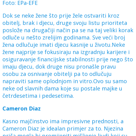
Foto: EPa-EFE
Dok se neke žene što prije žele ostvariti kroz
obitelj, brak i djecu, druge svoju listu prioriteta
poslože na drugačiji način pa se na taj veliki korak
odluče u nešto zrelijim godinama. Sve veći broj
žena odlučuje imati djecu kasnije u životu.
Neke
žene najprije se fokusiraju na izgradnju karijere i
osiguravanje financijske stabilnosti prije nego što
imaju djecu, dok druge nisu pronašle pravu
osobu za osnivanje obitelji pa to odlučuju
napraviti same oplodnjom in vitro.Ovo su samo
neke od slavnih dama koje su postale majke u
četrdesetima i pedesetima.
Cameron Diaz
Kasno majčinstvo ima impresivne prednosti, a
Cameron Diaz je idealan primjer za to. Njezina
priča mogla bi promijeniti mišljenje ljudi koji su