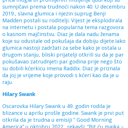
sumnjičavi prema trudnoći nakon 40. U decembru
2019., slavna glumica i njezin suprug Benji
Madden postali su roditelji. Vijest je eksplodirala
na internetu i postala popularna tema razgovora
o kasnom majčinstvu. Diaz je dala nadu ženama
koje su odustale od pokušaja da dobiju dijete.Iako
glumica nastoji zadržati za sebe kako je ostala u
drugom stanju, bliski prijatelji otkrili su da je par
pokušavao zatrudnjeti par godina prije nego što
su dobili kćerkicu imena Raddix. Diaz je priznala
da joj je vrijeme koje provodi s kćeri kao da je u
raju.
Hilary Swank
Oscarovka Hilary Swank u 49. godin rodila je
blizance u aprilu prošle godine. Swank je prvi put
otkrila da je trudna u emisiji ” Good Morning
America” u oktobru 2022., rekavši: “Bit ću majka –