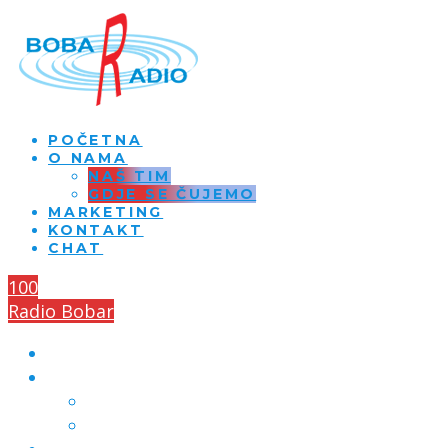
POČETNA
O NAMA
NAŠ TIM
GDJE SE ČUJEMO
MARKETING
KONTAKT
CHAT
100
Radio Bobar
POČETNA
O NAMA
NAŠ TIM
GDJE SE ČUJEMO