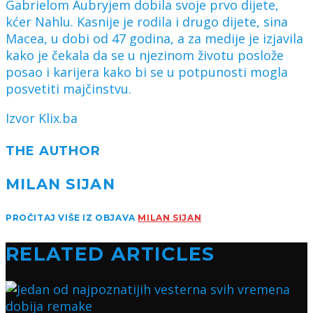
Gabrielom Aubryjem dobila svoje prvo dijete,
kćer Nahlu. Kasnije je rodila i drugo dijete, sina
Macea, u dobi od 47 godina, a za medije je izjavila
kako je čekala da se u njezinom životu poslože
posao i karijera kako bi se u potpunosti mogla
posvetiti majčinstvu.
Izvor Klix.ba
THE AUTHOR
MILAN SIJAN
PROČITAJ VIŠE IZ OBJAVA
MILAN SIJAN
RELATED ARTICLES