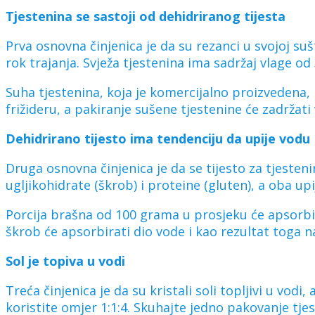
Tjestenina se sastoji od dehidriranog tijesta
Prva osnovna činjenica je da su rezanci u svojoj sušt
rok trajanja. Svježa tjestenina ima sadržaj vlage o
Suha tjestenina, koja je komercijalno proizvedena, 
frižideru, a pakiranje sušene tjestenine će zadržati
Dehidrirano tijesto ima tendenciju da upije vodu
Druga osnovna činjenica je da se tijesto za tjesten
ugljikohidrate (škrob) i proteine (gluten), a oba upi
Porcija brašna od 100 grama u prosjeku će apsorbi
škrob će apsorbirati dio vode i kao rezultat toga n
Sol je topiva u vodi
Treća činjenica je da su kristali soli topljivi u vodi
koristite omjer 1:1:4. Skuhajte jedno pakovanje tje