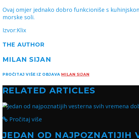
Ovaj omjer jednako dobro funkcioniše s kuhinjskom 
morske soli.
Izvor:Klix
THE AUTHOR
MILAN SIJAN
PROČITAJ VIŠE IZ OBJAVA
MILAN SIJAN
RELATED ARTICLES
Pročitaj više
JEDAN OD NAJPOZNATIJIH 