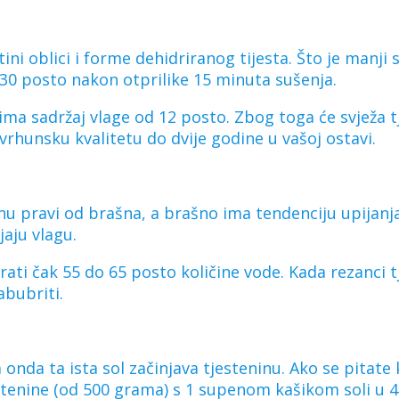
ini oblici i forme dehidriranog tijesta. Što je manji 
d 30 posto nakon otprilike 15 minuta sušenja.
ima sadržaj vlage od 12 posto. Zbog toga će svježa t
 vrhunsku kvalitetu do dvije godine u vašoj ostavi.
inu pravi od brašna, a brašno ima tendenciju upijan
jaju vlagu.
rati čak 55 do 65 posto količine vode. Kada rezanci
abubriti.
, a onda ta ista sol začinjava tjesteninu. Ako se pitate
stenine (od 500 grama) s 1 supenom kašikom soli u 4 