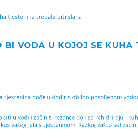
ha tjestenina trebala biti slana
 BI VODA U KOJOJ SE KUHA
a tjestenina dođe u dodir s obilno posoljenom vodom,
iti u vodi i začiniti rezance dok se rehidriraju i kuh
okus vašeg jela s tjesteninom. Razlog zašto sol zači