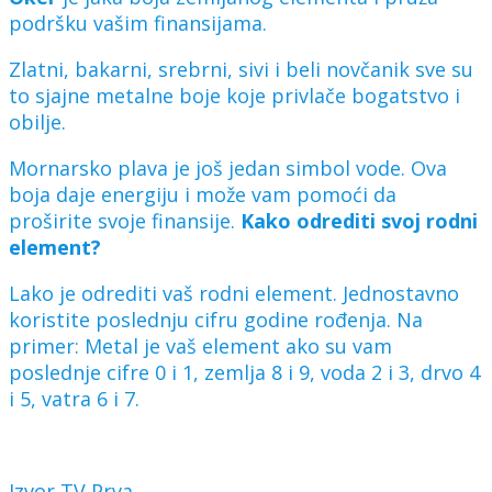
podršku vašim finansijama.
Zlatni, bakarni, srebrni, sivi i beli novčanik sve su
to sjajne metalne boje koje privlače bogatstvo i
obilje.
Mornarsko plava je još jedan simbol vode. Ova
boja daje energiju i može vam pomoći da
proširite svoje finansije.
Kako odrediti svoj rodni
element?
Lako je odrediti vaš rodni element. Jednostavno
koristite poslednju cifru godine rođenja. Na
primer: Metal je vaš element ako su vam
poslednje cifre 0 i 1, zemlja 8 i 9, voda 2 i 3, drvo 4
i 5, vatra 6 i 7.
Izvor TV Prva