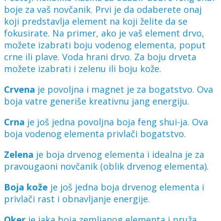
boje za vaš novčanik. Prvi je da odaberete onaj
koji predstavlja element na koji želite da se
fokusirate. Na primer, ako je vaš element drvo,
možete izabrati boju vodenog elementa, poput
crne ili plave. Voda hrani drvo. Za boju drveta
možete izabrati i zelenu ili boju kože.
Crvena
je povoljna i magnet je za bogatstvo. Ova
boja vatre generiše kreativnu jang energiju.
Crna
je još jedna povoljna boja feng shui-ja. Ova
boja vodenog elementa privlači bogatstvo.
Zelena
je boja drvenog elementa i idealna je za
pravougaoni novčanik (oblik drvenog elementa).
Boja kože
je još jedna boja drvenog elementa i
privlači rast i obnavljanje energije.
Oker
je jaka boja zemljanog elementa i pruža