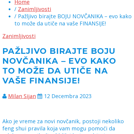
Home
/
Zanimljivosti
/ Pažljivo birajte BOJU NOVČANIKA – evo kako
to može da utiče na vaše FINANSIJE!
Zanimljivosti
PAŽLJIVO BIRAJTE BOJU
NOVČANIKA – EVO KAKO
TO MOŽE DA UTIČE NA
VAŠE FINANSIJE!
Milan Sijan
12 Decembra 2023
Ako je vreme za novi novčanik, postoji nekoliko
feng shui pravila koja vam mogu pomoći da