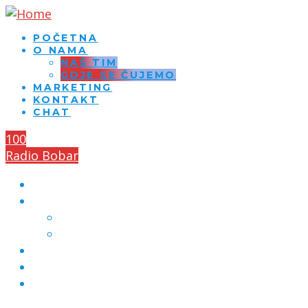
POČETNA
O NAMA
NAŠ TIM
GDJE SE ČUJEMO
MARKETING
KONTAKT
CHAT
100
Radio Bobar
POČETNA
O NAMA
NAŠ TIM
GDJE SE ČUJEMO
MARKETING
KONTAKT
CHAT