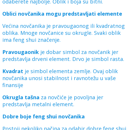
odaberete najbolje. Oblik i boja su bitni.
Oblici novčanika mogu predstavljati elemente
Većina novčanika je pravougaonog ili kvadratnog
oblika. Mnoge novčanice su okrugle. Svaki oblik
ima feng shui značenje.
Pravougaonik
je dobar simbol za novčanik jer
predstavlja drveni element. Drvo je simbol rasta.
Kvadrat
je simbol elementa zemlje. Ovaj oblik
novčanika unosi stabilnost i ravnotežu u vaše
finansije
Okrugla tašna
za novčiće je povoljna jer
predstavlja metalni element.
Dobre boje feng shui novčanika
Postoji nekoliko načina za odabir dobre feng shui