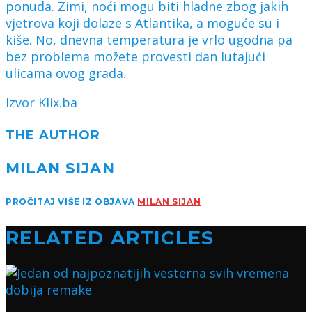
ponuda. Zimi, noći mogu biti hladne zbog jakih
vjetrova koji dolaze s Atlantika, a moguće su i
kiše. No, dnevna temperatura je vrlo ugodna pa
bez problema možete provesti dan lutajući
ulicama ovog grada.
Izvor Klix.ba
THE AUTHOR
MILAN SIJAN
PROČITAJ VIŠE IZ OBJAVA
MILAN SIJAN
RELATED ARTICLES