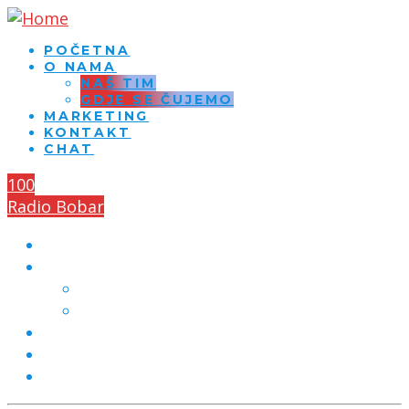
POČETNA
O NAMA
NAŠ TIM
GDJE SE ČUJEMO
MARKETING
KONTAKT
CHAT
100
Radio Bobar
POČETNA
O NAMA
NAŠ TIM
GDJE SE ČUJEMO
MARKETING
KONTAKT
CHAT