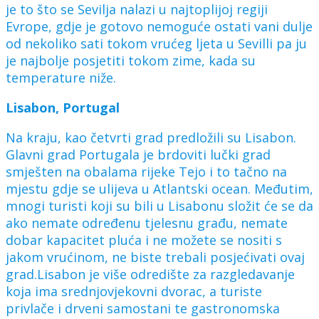
je to što se Sevilja nalazi u najtoplijoj regiji
Evrope, gdje je gotovo nemoguće ostati vani dulje
od nekoliko sati tokom vrućeg ljeta u Sevilli pa ju
je najbolje posjetiti tokom zime, kada su
temperature niže.
Lisabon, Portugal
Na kraju, kao četvrti grad predložili su Lisabon.
Glavni grad Portugala je brdoviti lučki grad
smješten na obalama rijeke Tejo i to tačno na
mjestu gdje se ulijeva u Atlantski ocean. Međutim,
mnogi turisti koji su bili u Lisabonu složit će se da
ako nemate određenu tjelesnu građu, nemate
dobar kapacitet pluća i ne možete se nositi s
jakom vrućinom, ne biste trebali posjećivati ovaj
grad.Lisabon je više odredište za razgledavanje
koja ima srednjovjekovni dvorac, a turiste
privlače i drveni samostani te gastronomska