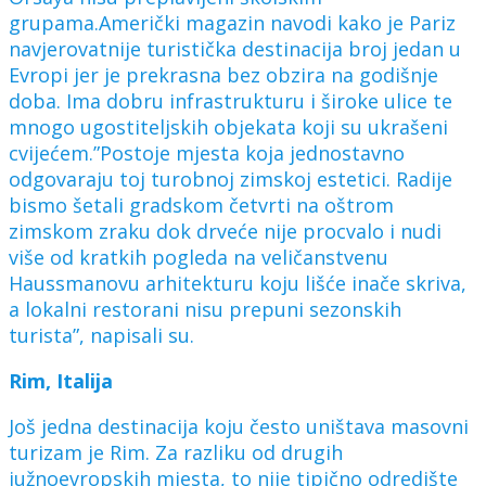
grupama.Američki magazin navodi kako je Pariz
navjerovatnije turistička destinacija broj jedan u
Evropi jer je prekrasna bez obzira na godišnje
doba. Ima dobru infrastrukturu i široke ulice te
mnogo ugostiteljskih objekata koji su ukrašeni
cvijećem.”Postoje mjesta koja jednostavno
odgovaraju toj turobnoj zimskoj estetici. Radije
bismo šetali gradskom četvrti na oštrom
zimskom zraku dok drveće nije procvalo i nudi
više od kratkih pogleda na veličanstvenu
Haussmanovu arhitekturu koju lišće inače skriva,
a lokalni restorani nisu prepuni sezonskih
turista”, napisali su.
Rim, Italija
Još jedna destinacija koju često uništava masovni
turizam je Rim. Za razliku od drugih
južnoevropskih mjesta, to nije tipično odredište