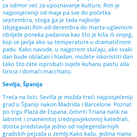
za odmor već za upoznavanje kulture. Rim je
najposjećeniji od maja pa sve do početka
septembra, stoga ga je tada najbolje
izbjegavati.Rim od decembra do marta uglavnom
obilježe poneka padavina kao što je kiša ili snijeg,
koji se javlja ako su temperature u dramatičnom
padu. Kako navode, u najgorem slučaju, ako svaki
dan bude oblačan i hladan, možete iskoristiti dan
tako što ćete isprobati svježe kuhanu pastu alla
Gricia i domaći macchiato.
Sevilja, Španija
Treća na listi, Sevilla je možda treći najposjećeniji
grad u Španiji nakon Madrida i Barcelone. Poznat
po trgu Plaza de Espana, četvrti Triana nalik na
labirint i znamenitoj srednjovjekovnoj katedrali,
doista predstavlja jedno od najlegendarnijih
gradskih pejzaža u zemlji.Kako kažu, jedina mana