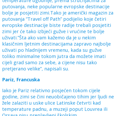
temperature ugodnije, prema stručnjacima za
putovanja, neke popularne evropske destinacije
bolje je posjetiti zimi.
Tako je američki magazin za
putovanja “Travel off Path” podijelio koje četiri
evropske destinacije biste radije trebali posjetiti
zimi jer će tako izbjeći gužve i vrućine te bolje
uživati.”Šta ako vam kažemo da je u nekim
klasičnim ljetnim destinacijama zapravo najbolje
uživati po hladnijem vremenu, kada su gužve
toliko minimalne tokom jutra da možete imati
cijeli grad samo za sebe, a cijene nisu tako
pretjerano velike”, napisali su.
Pariz, Francuska
Iako je Pariz relativno posjećen tokom cijele
godine, zimi se čini neuobičajeno tihim jer ljudi ne
žele zalaziti u uske ulice Latinske četvrti kad
temperature padnu, a muzeji poput Louvrea ili
Orsaya nisu preplavljeni školskim