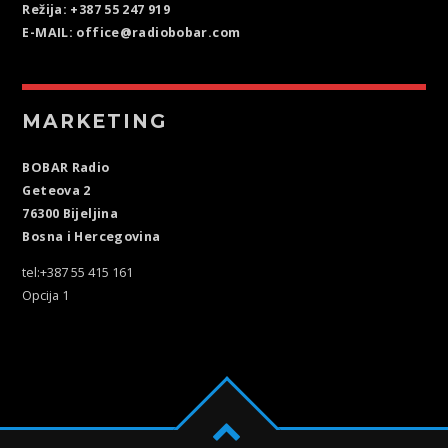
Režija: +387 55 247 919
E-MAIL: office@radiobobar.com
MARKETING
BOBAR Radio
Geteova 2
76300 Bijeljina
Bosna i Hercegovina
tel:+387 55 415 161
Opcija 1