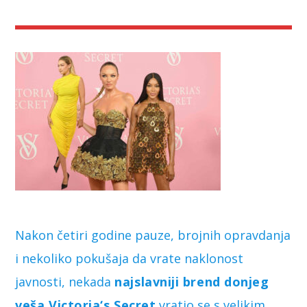
Nakon četiri godine pauze, brojnih opravdanja
i nekoliko pokušaja da vrate naklonost
javnosti, nekada
najslavniji brend donjeg
veša Victoria‘s Secret
vratio se s velikim