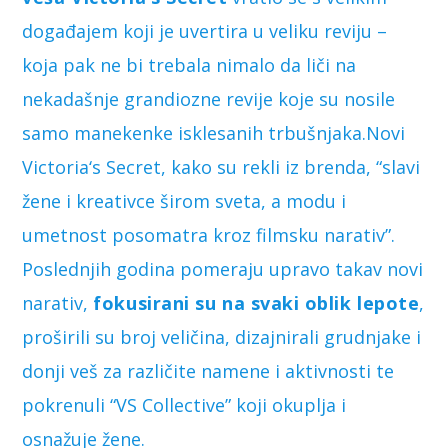
događajem koji je uvertira u veliku reviju –
koja pak ne bi trebala nimalo da liči na
nekadašnje grandiozne revije koje su nosile
samo manekenke isklesanih trbušnjaka.Novi
Victoria‘s Secret, kako su rekli iz brenda, “slavi
žene i kreativce širom sveta, a modu i
umetnost posomatra kroz filmsku narativ”.
Poslednjih godina pomeraju upravo takav novi
narativ,
fokusirani su na svaki oblik lepote
,
proširili su broj veličina, dizajnirali grudnjake i
donji veš za različite namene i aktivnosti te
pokrenuli “VS Collective” koji okuplja i
osnažuje žene.