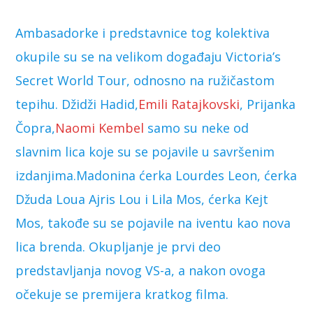
Ambasadorke i predstavnice tog kolektiva
okupile su se na velikom događaju Victoria’s
Secret World Tour, odnosno na ružičastom
tepihu. Džidži Hadid,
Emili Ratajkovski
, Prijanka
Čopra,
Naomi Kembel
samo su neke od
slavnim lica koje su se pojavile u savršenim
izdanjima.Madonina ćerka Lourdes Leon, ćerka
Džuda Loua Ajris Lou i Lila Mos, ćerka Kejt
Mos, takođe su se pojavile na iventu kao nova
lica brenda. Okupljanje je prvi deo
predstavljanja novog VS-a, a nakon ovoga
očekuje se premijera kratkog filma.