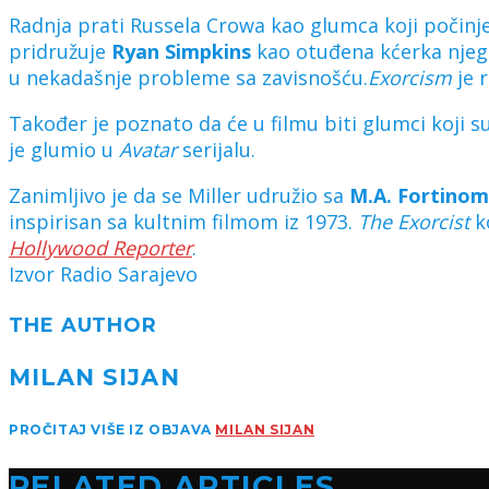
Radnja prati Russela Crowa kao glumca koji počinj
pridružuje
Ryan Simpkins
kao otuđena kćerka njeg
u nekadašnje probleme sa zavisnošću.
Exorcism
je 
Također je poznato da će u filmu biti glumci koj
je glumio u
Avatar
serijalu.
Zanimljivo je da se Miller udružio sa
M.A. Fortinom
inspirisan sa kultnim filmom iz 1973.
The
Exorcist
k
Hollywood Reporter
.
Izvor Radio Sarajevo
THE AUTHOR
MILAN SIJAN
PROČITAJ VIŠE IZ OBJAVA
MILAN SIJAN
RELATED ARTICLES