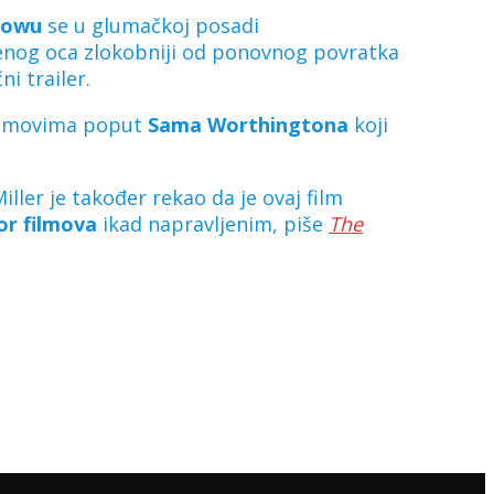
rowu
se u glumačkoj posadi
jenog oca zlokobniji od ponovnog povratka
ni trailer.
filmovima poput
Sama Worthingtona
koji
iller je također rekao da je ovaj film
or filmova
ikad napravljenim, piše
The