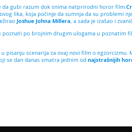
e da gubi razum dok snima natprirodni horor film.
C
ovog lika, koja počinje da sumnja da su problemi n
režirao
Joshue Johna Millera
, a sada je izašao i zvanič
i su poznati po brojnim drugim ulogama u poznatim 
u pisanju scenarija za ovaj novi film o egzorcizmu. M
oji se dan danas smatra jednim od
najstrašnijih hor