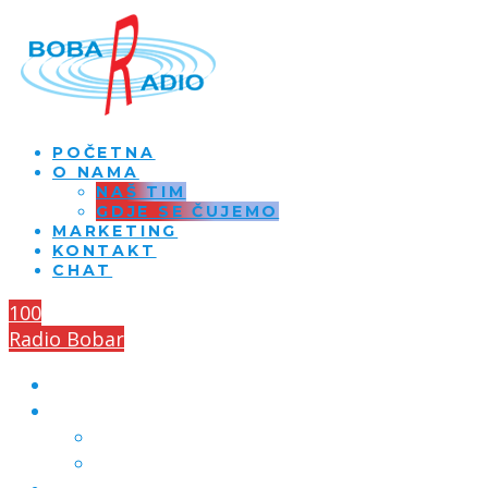
POČETNA
O NAMA
NAŠ TIM
GDJE SE ČUJEMO
MARKETING
KONTAKT
CHAT
100
Radio Bobar
POČETNA
O NAMA
NAŠ TIM
GDJE SE ČUJEMO