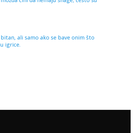
 možda čini da nemaju snage, često su
 bitan, ali samo ako se bave onim što
u igrice.