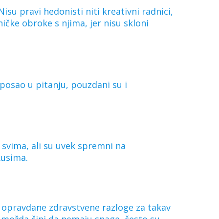
Nisu pravi hedonisti niti kreativni radnici,
čke obroke s njima, jer nisu skloni
e posao u pitanju, pouzdani su i
s svima, ali su uvek spremni na
kusima.
 opravdane zdravstvene razloge za takav