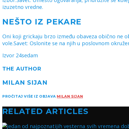
izbor.Savet: Umesto ogovaranja, pridružite se ko
izuzetno vredne.
NEŠTO IZ PEKARE
Oni koji grickaju brzo između obaveza obično ne ob
vole.Savet: Oslonite se na njih u poslovnom okruženju
Izvor 24sedam
THE AUTHOR
MILAN SIJAN
PROČITAJ VIŠE IZ OBJAVA
MILAN SIJAN
RELATED ARTICLES