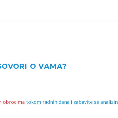
GOVORI O VAMA?
im obrocima
tokom radnih dana i zabavite se analizira