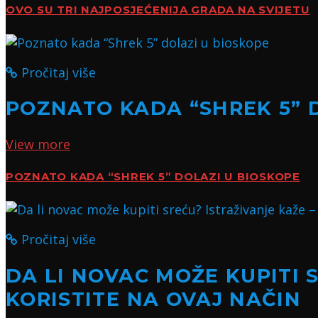
OVO SU TRI NAJPOSJEĆENIJA GRADA NA SVIJETU
Pročitaj više
POZNATO KADA “SHREK 5” 
View more
POZNATO KADA “SHREK 5” DOLAZI U BIOSKOPE
Pročitaj više
DA LI NOVAC MOŽE KUPITI 
KORISTITE NA OVAJ NAČIN