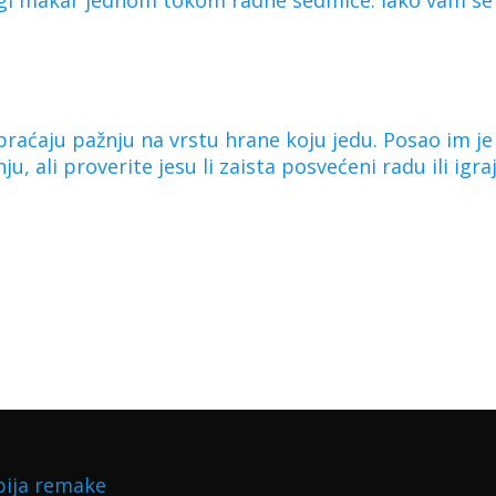
legi makar jednom tokom radne sedmice. Iako vam se
raćaju pažnju na vrstu hrane koju jedu. Posao im je
, ali proverite jesu li zaista posvećeni radu ili igraj