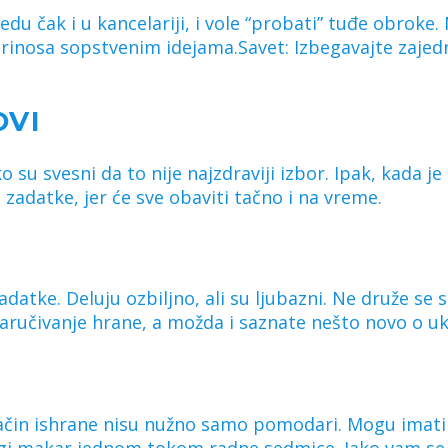
edu čak i u kancelariji, i vole “probati” tuđe obroke. 
rinosa sopstvenim idejama.Savet: Izbegavajte zajedni
OVI
ko su svesni da to nije najzdraviji izbor. Ipak, kada j
 zadatke, jer će sve obaviti tačno i na vreme.
adatke. Deluju ozbiljno, ali su ljubazni. Ne druže se 
naručivanje hrane, a možda i saznate nešto novo o u
način ishrane nisu nužno samo pomodari. Mogu imati