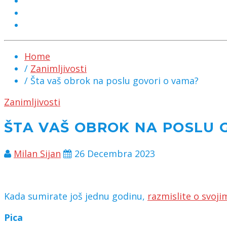
MARKETING
KONTAKT
CHAT
Home
/
Zanimljivosti
/ Šta vaš obrok na poslu govori o vama?
Zanimljivosti
ŠTA VAŠ OBROK NA POSLU 
Milan Sijan
26 Decembra 2023
Kada sumirate još jednu godinu,
razmislite o svoj
Pica