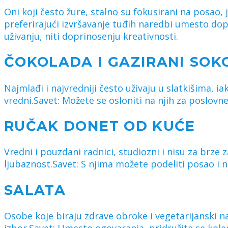
Oni koji često žure, stalno su fokusirani na posao, j
preferirajući izvršavanje tuđih naredbi umesto dop
uživanju, niti doprinosenju kreativnosti.
ČOKOLADA I GAZIRANI SOK
Najmlađi i najvredniji često uživaju u slatkišima, ia
vredni.Savet: Možete se osloniti na njih za poslovne
RUČAK DONET OD KUĆE
Vredni i pouzdani radnici, studiozni i nisu za brze z
ljubaznost.Savet: S njima možete podeliti posao i 
SALATA
Osobe koje biraju zdrave obroke i vegetarijanski 