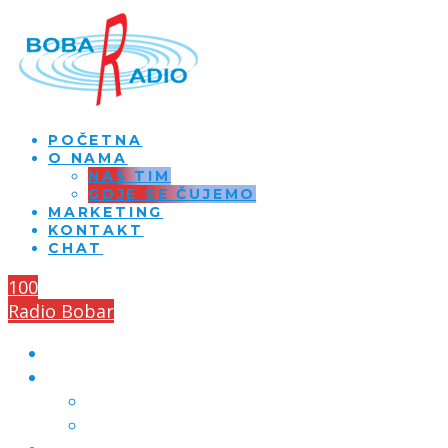
POČETNA
O NAMA
NAŠ TIM
GDJE SE ČUJEMO
MARKETING
KONTAKT
CHAT
100
Radio Bobar
POČETNA
O NAMA
NAŠ TIM
GDJE SE ČUJEMO