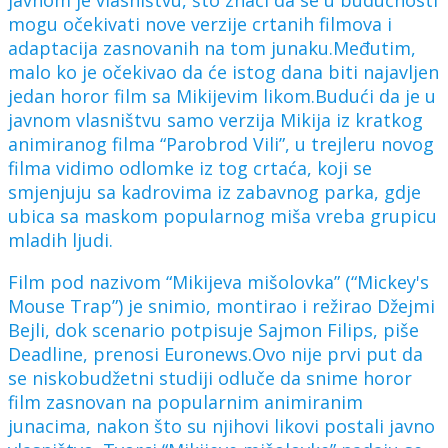
mogu očekivati nove verzije crtanih filmova i
adaptacija zasnovanih na tom junaku.Međutim,
malo ko je očekivao da će istog dana biti najavljen
jedan horor film sa Mikijevim likom.Budući da je u
javnom vlasništvu samo verzija Mikija iz kratkog
animiranog filma “Parobrod Vili”, u trejleru novog
filma vidimo odlomke iz tog crtaća, koji se
smjenjuju sa kadrovima iz zabavnog parka, gdje
ubica sa maskom popularnog miša vreba grupicu
mladih ljudi.
Film pod nazivom “Mikijeva mišolovka” (“Mickey's
Mouse Trap”) je snimio, montirao i režirao Džejmi
Bejli, dok scenario potpisuje Sajmon Filips, piše
Deadline, prenosi Euronews.Ovo nije prvi put da
se niskobudžetni studiji odluče da snime horor
film zasnovan na popularnim animiranim
junacima, nakon što su njihovi likovi postali javno