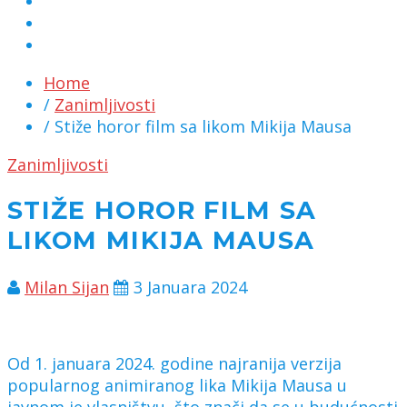
MARKETING
KONTAKT
CHAT
Home
/
Zanimljivosti
/ Stiže horor film sa likom Mikija Mausa
Zanimljivosti
STIŽE HOROR FILM SA
LIKOM MIKIJA MAUSA
Milan Sijan
3 Januara 2024
Od 1. januara 2024. godine najranija verzija
popularnog animiranog lika Mikija Mausa u
javnom je vlasništvu, što znači da se u budućnosti