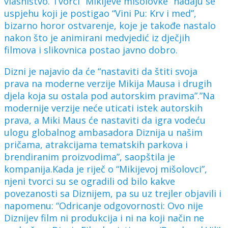
vlasništvo. Tvorci “Mikijeve mišolovke” nadaju se
uspjehu koji je postigao “Vini Pu: Krv i med”,
bizarno horor ostvarenje, koje je takođe nastalo
nakon što je animirani medvjedić iz dječjih
filmova i slikovnica postao javno dobro.
Dizni je najavio da će “nastaviti da štiti svoja
prava na moderne verzije Mikija Mausa i drugih
djela koja su ostala pod autorskim pravima”.”Na
modernije verzije neće uticati istek autorskih
prava, a Miki Maus će nastaviti da igra vodeću
ulogu globalnog ambasadora Diznija u našim
pričama, atrakcijama tematskih parkova i
brendiranim proizvodima”, saopštila je
kompanija.Kada je riječ o “Mikijevoj mišolovci”,
njeni tvorci su se ogradili od bilo kakve
povezanosti sa Diznijem, pa su uz trejler objavili i
napomenu: “Odricanje odgovornosti: Ovo nije
Diznijev film ni produkcija i ni na koji način ne