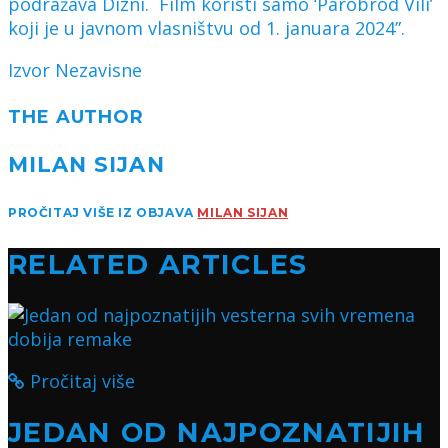
podražava Dizni. Film koristi samo ‘Parobrod Vili’
koji je u javnom vlasništvu od 1. januara 2024”.
Izvor Nezavisne
THE AUTHOR
MILAN SIJAN
PROČITAJ VIŠE IZ OBJAVA
MILAN SIJAN
RELATED ARTICLES
Pročitaj više
JEDAN OD NAJPOZNATIJIH