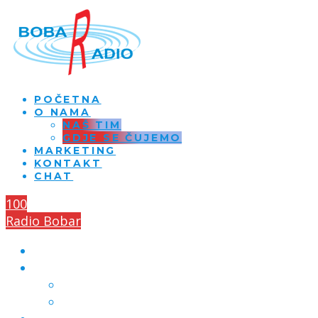
POČETNA
O NAMA
NAŠ TIM
GDJE SE ČUJEMO
MARKETING
KONTAKT
CHAT
100
Radio Bobar
POČETNA
O NAMA
NAŠ TIM
GDJE SE ČUJEMO