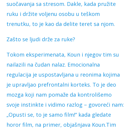
suočavanja sa stresom. Dakle, kada pružite
ruku i držite voljenu osobu u teškom
trenutku, to je kao da delite teret sa njom.
Zašto se ljudi drže za ruke?
Tokom eksperimenata, Koun i njegov tim su
nailazili na čudan nalaz. Emocionalna
regulacija je uspostavljana u reonima kojima
je upravljao prefrontalni korteks. To je deo
mozga koji nam pomaže da kontrolišemo
svoje instinkte i vidimo razlog – govoreći nam:
„Opusti se, to je samo film!“ kada gledate
horor film, na primer, objašnjava Koun.Tim