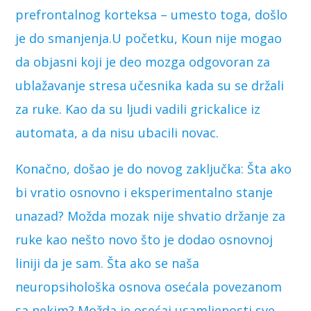
prefrontalnog korteksa – umesto toga, došlo
je do smanjenja.U početku, Koun nije mogao
da objasni koji je deo mozga odgovoran za
ublažavanje stresa učesnika kada su se držali
za ruke. Kao da su ljudi vadili grickalice iz
automata, a da nisu ubacili novac.
Konačno, došao je do novog zaključka: Šta ako
bi vratio osnovno i eksperimentalno stanje
unazad? Možda mozak nije shvatio držanje za
ruke kao nešto novo što je dodao osnovnoj
liniji da je sam. Šta ako se naša
neuropsihološka osnova osećala povezanom
sa nekim? Možda je osećaj usamljenosti sve