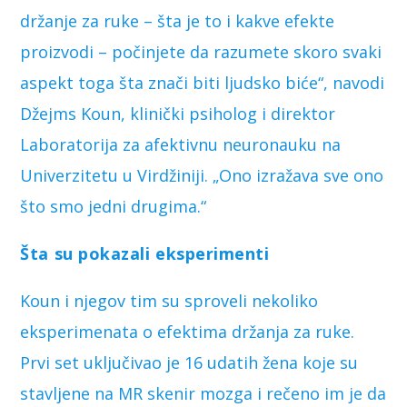
držanje za ruke – šta je to i kakve efekte
proizvodi – počinjete da razumete skoro svaki
aspekt toga šta znači biti ljudsko biće“, navodi
Džejms Koun, klinički psiholog i direktor
Laboratorija za afektivnu neuronauku na
Univerzitetu u Virdžiniji. „Ono izražava sve ono
što smo jedni drugima.“
Šta su pokazali eksperimenti
Koun i njegov tim su sproveli nekoliko
eksperimenata o efektima držanja za ruke.
Prvi set uključivao je 16 udatih žena koje su
stavljene na MR skenir mozga i rečeno im je da