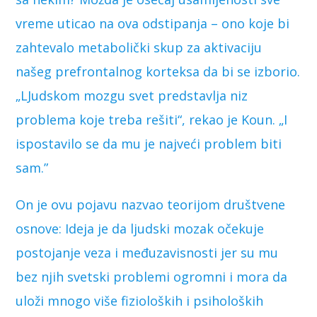
vreme uticao na ova odstipanja – ono koje bi
zahtevalo metabolički skup za aktivaciju
našeg prefrontalnog korteksa da bi se izborio.
„LJudskom mozgu svet predstavlja niz
problema koje treba rešiti“, rekao je Koun. „I
ispostavilo se da mu je najveći problem biti
sam.”
On je ovu pojavu nazvao teorijom društvene
osnove: Ideja je da ljudski mozak očekuje
postojanje veza i međuzavisnosti jer su mu
bez njih svetski problemi ogromni i mora da
uloži mnogo više fizioloških i psiholoških