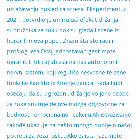
ublažavanju posledica stresa. Eksperiment iz
2021. potvrdio je umirujući efekat držanja
supružnika za ruku dok su gledali scene iz
horor filmova poput Znam šta ste radili
prošlog leta.Ovaj jednostavan gest može
ograničiti uticaj stresa na naš autonomni
nervni sistem, koji reguliše nesvesne telesne
funkcije kao što je širenje zenica. Kada ljudi
osećaju da su ugroženi, držanje voljene osobe
za ruke smiruje delove mozga odgovorne za
budnost i emocionalnu reakciju.Ali istraživanje
takođe ukazuje na nešto mnogo dublje o našoj
potrebi za vezanošću.„Ako zaista razumete