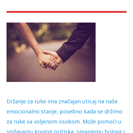
Držanje za ruke ima značajan uticaj na naše
emocionalno stanje, posebno kada se držimo
za ruke sa voljenom osobom. Može pomoći u
snižavanju krvnog pritiska, smanjenju bolova i