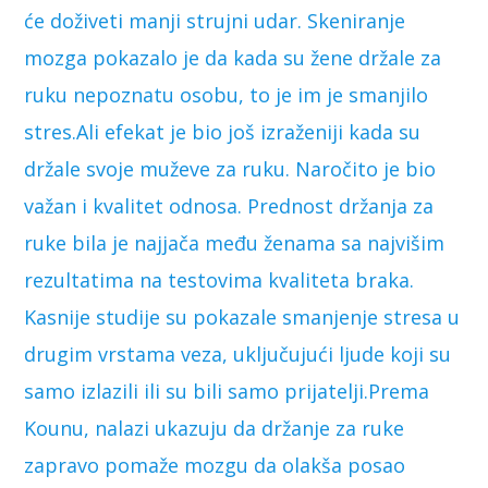
će doživeti manji strujni udar. Skeniranje
mozga pokazalo je da kada su žene držale za
ruku nepoznatu osobu, to je im je smanjilo
stres.Ali efekat je bio još izraženiji kada su
držale svoje muževe za ruku. Naročito je bio
važan i kvalitet odnosa. Prednost držanja za
ruke bila je najjača među ženama sa najvišim
rezultatima na testovima kvaliteta braka.
Kasnije studije su pokazale smanjenje stresa u
drugim vrstama veza, uključujući ljude koji su
samo izlazili ili su bili samo prijatelji.Prema
Kounu, nalazi ukazuju da držanje za ruke
zapravo pomaže mozgu da olakša posao