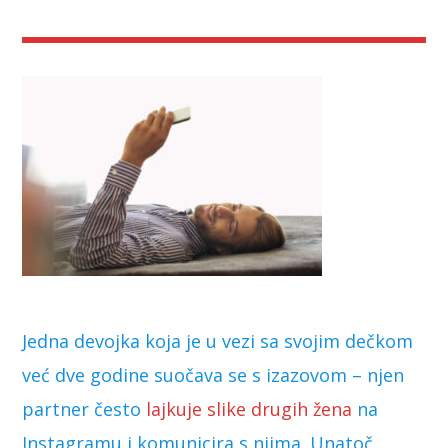
Jedna devojka koja je u vezi sa svojim dečkom
već dve godine suočava se s izazovom – njen
partner često
lajkuje slike drugih žena
na
Instagramu i komunicira s njima. Unatoč