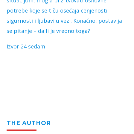
situacijom, mogla bi žrtvovati osnovne
potrebe koje se tiču osećaja cenjenosti,
sigurnosti i ljubavi u vezi. Konačno, postavlja
se pitanje – da li je vredno toga?
Izvor 24 sedam
THE AUTHOR