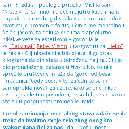
sam ih izdala i podlegla pritisku. Mislila sam:
“Niste vi tu sa mnom u četiri ujutro kada imam
napade panike zbog disbalansa hormona”; zdrav
život mi je promenio fokus, učinio me mentalno i
fizički jačom, ta odluka nije imala apsolutno
nikakve veze sa estetikom – govorila je
za
“Dailymail”
.
Rebel Vilson
u razgovoru za
“Hello”
je rekla:- Cilj nikada nije bio dijeta ili gubitak
kilograma da bih stala u određenu haljinu. Cilj je
bio pronalaženje balansa u životu.No, to nije
sprečilo društvene mreže da “gore” od besa.
Pripadnici “body positivity” zajednice su ih
samoproklamovali za uzore, iako se one nikad
nisu izjasnile tim povodom, te su bili besni nakon
što su u potpunosti promenile imidž.
Trend zauzimanja neutralnog stava zalaže se da
treba da hvalimo svoje telo zbog onog što
svakog dana čini za nas
i da u potpunosti