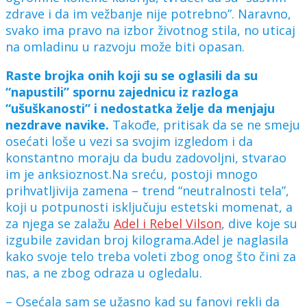
zdrave i da im vežbanje nije potrebno”. Naravno,
svako ima pravo na izbor životnog stila, no uticaj
na omladinu u razvoju može biti opasan.
Raste brojka onih koji su se oglasili da su
“napustili” spornu zajednicu iz razloga
“ušuškanosti” i nedostatka želje da menjaju
nezdrave navike.
Takođe, pritisak da se ne smeju
osećati loše u vezi sa svojim izgledom i da
konstantno moraju da budu zadovoljni, stvarao
im je anksioznost.Na sreću, postoji mnogo
prihvatljivija zamena – trend “neutralnosti tela”,
koji u potpunosti isključuju estetski momenat, a
za njega se zalažu
Adel i Rebel Vilson
, dive koje su
izgubile zavidan broj kilograma.Adel je naglasila
kako svoje telo treba voleti zbog onog što čini za
nas, a ne zbog odraza u ogledalu.
– Osećala sam se užasno kad su fanovi rekli da