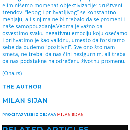
eliminišemo momenat objektivizacije; društveni
trendovi “lepog i prihvatljivog” se konstantno
menjaju, ali s njima ne bi trebalo da se promeni i
naše samopouzdanje.Veoma je važno da
osvestimo svaku negativnu emociju koju osećamo
i prihvatimo je kao validnu, umesto da forsiramo
sebe da budemo “pozitivni”. Sve ono što nam
smeta, ne treba da nas čini nesigurnim, ali treba
da nas podstakne na određenu životnu promenu.
(Ona.rs)
THE AUTHOR
MILAN SIJAN
PROČITAJ VIŠE IZ OBJAVA
MILAN SIJAN
RELATED ARTICLES