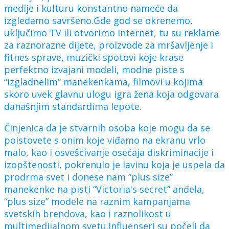
medije i kulturu konstantno nameće da
izgledamo savršeno.Gde god se okrenemo,
uključimo TV ili otvorimo internet, tu su reklame
za raznorazne dijete, proizvode za mršavljenje i
fitnes sprave, muzički spotovi koje krase
perfektno izvajani modeli, modne piste s
“izgladnelim” manekenkama, filmovi u kojima
skoro uvek glavnu ulogu igra žena koja odgovara
današnjim standardima lepote.
Činjenica da je stvarnih osoba koje mogu da se
poistovete s onim koje viđamo na ekranu vrlo
malo, kao i osvešćivanje osećaja diskriminacije i
izopštenosti, pokrenulo je lavinu koja je uspela da
prodrma svet i donese nam “plus size”
manekenke na pisti “Victoria's secret” anđela,
“plus size” modele na raznim kampanjama
svetskih brendova, kao i raznolikost u
multimedijalnom svetu.Influenseri su počeli da