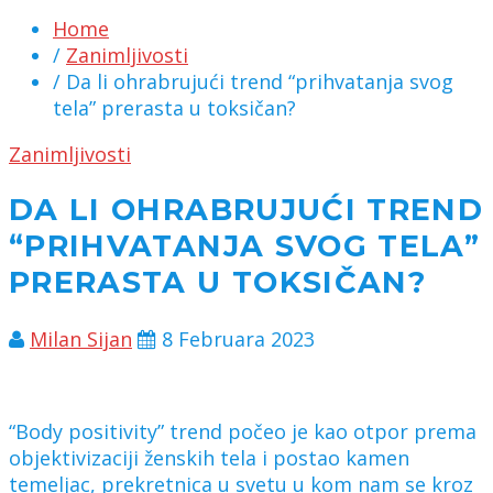
Home
/
Zanimljivosti
/ Da li ohrabrujući trend “prihvatanja svog
tela” prerasta u toksičan?
Zanimljivosti
DA LI OHRABRUJUĆI TREND
“PRIHVATANJA SVOG TELA”
PRERASTA U TOKSIČAN?
Milan Sijan
8 Februara 2023
“Body positivity” trend počeo je kao otpor prema
objektivizaciji ženskih tela i postao kamen
temeljac, prekretnica u svetu u kom nam se kroz