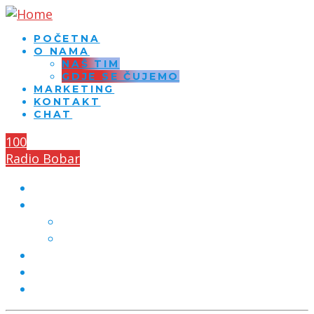
POČETNA
O NAMA
NAŠ TIM
GDJE SE ČUJEMO
MARKETING
KONTAKT
CHAT
100
Radio Bobar
POČETNA
O NAMA
NAŠ TIM
GDJE SE ČUJEMO
MARKETING
KONTAKT
CHAT