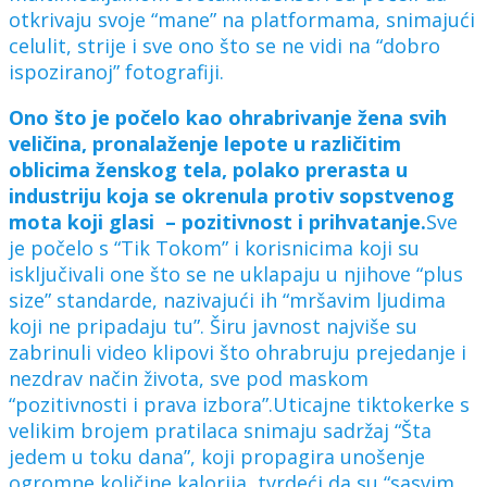
otkrivaju svoje “mane” na platformama, snimajući
celulit, strije i sve ono što se ne vidi na “dobro
ispoziranoj” fotografiji.
Ono što je počelo kao ohrabrivanje žena svih
veličina, pronalaženje lepote u različitim
oblicima ženskog tela, polako prerasta u
industriju koja se okrenula protiv sopstvenog
mota koji glasi – pozitivnost i prihvatanje.
Sve
je počelo s “Tik Tokom” i korisnicima koji su
isključivali one što se ne uklapaju u njihove “plus
size” standarde, nazivajući ih “mršavim ljudima
koji ne pripadaju tu”. Širu javnost najviše su
zabrinuli video klipovi što ohrabruju prejedanje i
nezdrav način života, sve pod maskom
“pozitivnosti i prava izbora”.Uticajne tiktokerke s
velikim brojem pratilaca snimaju sadržaj “Šta
jedem u toku dana”, koji propagira unošenje
ogromne količine kalorija, tvrdeći da su “sasvim