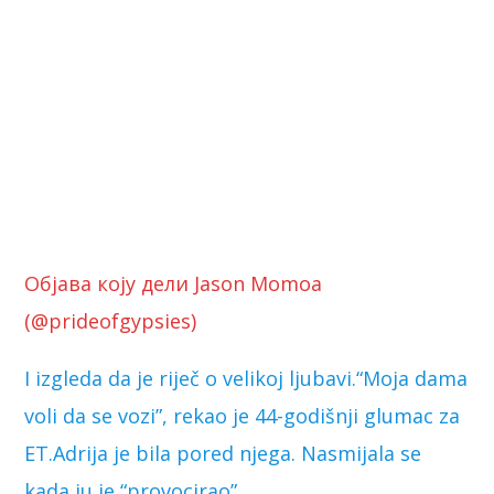
Објава коју дели Jason Momoa
(@prideofgypsies)
I izgleda da je riječ o velikoj ljubavi.“Moja dama
voli da se vozi”, rekao je 44-godišnji glumac za
ET.Adrija je bila pored njega. Nasmijala se
kada ju je “provocirao”.