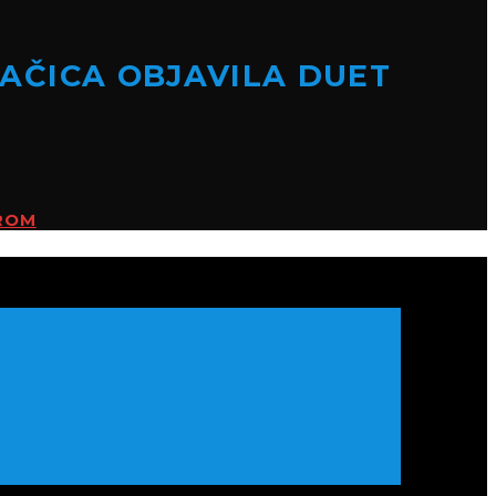
VAČICA OBJAVILA DUET
EROM