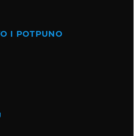
VO I POTPUNO
U