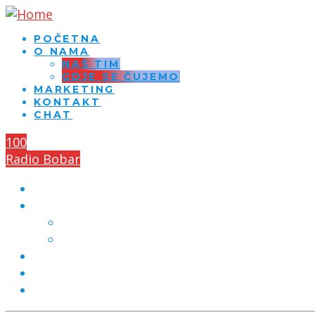
POČETNA
O NAMA
NAŠ TIM
GDJE SE ČUJEMO
MARKETING
KONTAKT
CHAT
100
Radio Bobar
POČETNA
O NAMA
NAŠ TIM
GDJE SE ČUJEMO
MARKETING
KONTAKT
CHAT