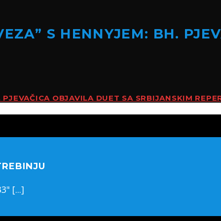
VEZA” S HENNYJEM: BH. PJE
H. PJEVAČICA OBJAVILA DUET SA SRBIJANSKIM REP
TREBINJU
 [...]