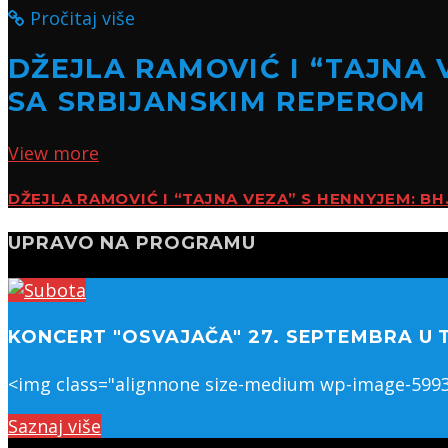
Pročitaj više
DŽEJLA RAMOVIĆ I “TAJNA 
SA SRBIJANSKIM REPEROM
View more
DŽEJLA RAMOVIĆ I “TAJNA VEZA” S HENNYJEM: B
UPRAVO NA PROGRAMU
KONCERT "OSVAJAČA" 27. SEPTEMBRA U 
<img class="alignnone size-medium wp-image-59933"
Saznaj više