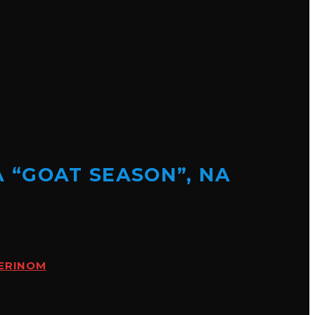
A “GOAT SEASON”, NA
VERINOM