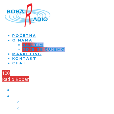
POČETNA
O NAMA
NAŠ TIM
GDJE SE ČUJEMO
MARKETING
KONTAKT
CHAT
100
Radio Bobar
POČETNA
O NAMA
NAŠ TIM
GDJE SE ČUJEMO