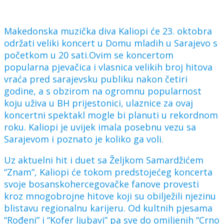
Makedonska muzička diva Kaliopi će 23. oktobra
održati veliki koncert u Domu mladih u Sarajevo s
početkom u 20 sati.Ovim se koncertom
popularna pjevačica i vlasnica velikih broj hitova
vraća pred sarajevsku publiku nakon četiri
godine, a s obzirom na ogromnu popularnost
koju uživa u BH prijestonici, ulaznice za ovaj
koncertni spektakl mogle bi planuti u rekordnom
roku. Kaliopi je uvijek imala posebnu vezu sa
Sarajevom i poznato je koliko ga voli.
Uz aktuelni hit i duet sa Željkom Samardžićem
“Znam”, Kaliopi će tokom predstojećeg koncerta
svoje bosanskohercegovačke fanove provesti
kroz mnogobrojne hitove koji su obilježili njezinu
blistavu regionalnu karijeru. Od kultnih pjesama
“Rođeni” i “Kofer ljubavi” pa sve do omiljenih “Crno