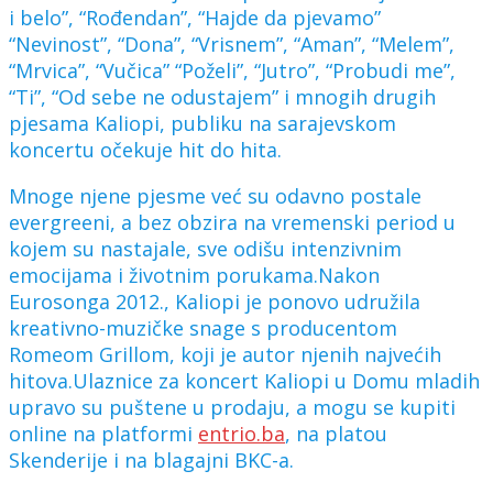
i belo”, “Rođendan”, “Hajde da pjevamo”
“Nevinost”, “Dona”, “Vrisnem”, “Aman”, “Melem”,
“Mrvica”, “Vučica” “Poželi”, “Jutro”, “Probudi me”,
“Ti”, “Od sebe ne odustajem” i mnogih drugih
pjesama Kaliopi, publiku na sarajevskom
koncertu očekuje hit do hita.
Mnoge njene pjesme već su odavno postale
evergreeni, a bez obzira na vremenski period u
kojem su nastajale, sve odišu intenzivnim
emocijama i životnim porukama.Nakon
Eurosonga 2012., Kaliopi je ponovo udružila
kreativno-muzičke snage s producentom
Romeom Grillom, koji je autor njenih najvećih
hitova.Ulaznice za koncert Kaliopi u Domu mladih
upravo su puštene u prodaju, a mogu se kupiti
online na platformi
entrio.ba
, na platou
Skenderije i na blagajni BKC-a.