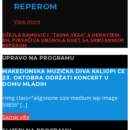
REPEROM
View more
DŽEJLA RAMOVIĆ I “TAJNA VEZA” S HENNYJEM:
BH. PJEVAČICA OBJAVILA DUET SA SRBIJANSKIM
REPEROM
UPRAVO NA PROGRAMU
MAKEDONSKA MUZIČKA DIVA KALIOPI ĆE
23. OKTOBRA ODRŽATI KONCERT U
DOMU MLADIH
<img class="alignnone size-medium wp-image-
59855" [...]
Saznaj više