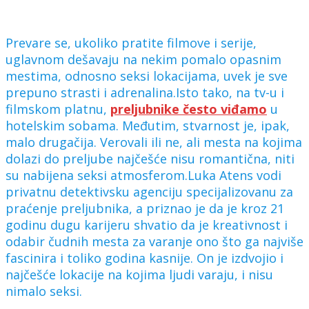
Prevare se, ukoliko pratite filmove i serije,
uglavnom dešavaju na nekim pomalo opasnim
mestima, odnosno seksi lokacijama, uvek je sve
prepuno strasti i adrenalina.Isto tako, na tv-u i
filmskom platnu,
preljubnike često viđamo
u
hotelskim sobama. Međutim, stvarnost je, ipak,
malo drugačija. Verovali ili ne, ali mesta na kojima
dolazi do preljube najčešće nisu romantična, niti
su nabijena seksi atmosferom.Luka Atens vodi
privatnu detektivsku agenciju specijalizovanu za
praćenje preljubnika, a priznao je da je kroz 21
godinu dugu karijeru shvatio da je kreativnost i
odabir čudnih mesta za varanje ono što ga najviše
fascinira i toliko godina kasnije. On je izdvojio i
najčešće lokacije na kojima ljudi varaju, i nisu
nimalo seksi.