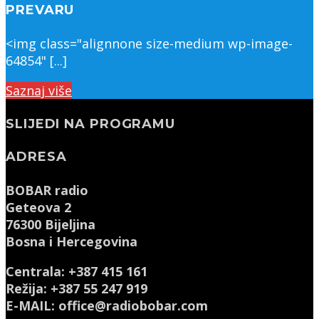
PREVARU
<img class="alignnone size-medium wp-image-
64854" [...]
Saznaj više
SLIJEDI NA PROGRAMU
ADRESA
BOBAR radio
Geteova 2
76300 Bijeljina
Bosna i Hercegovina
Centrala: +387 415 161
Režija: +387 55 247 919
E-MAIL: office@radiobobar.com