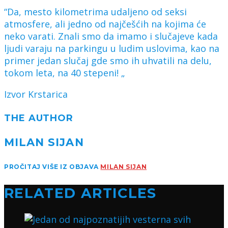
“Da, mesto kilometrima udaljeno od seksi
atmosfere, ali jedno od najčešćih na kojima će
neko varati. Znali smo da imamo i slučajeve kada
ljudi varaju na parkingu u ludim uslovima, kao na
primer jedan slučaj gde smo ih uhvatili na delu,
tokom leta, na 40 stepeni! „
Izvor Krstarica
THE AUTHOR
MILAN SIJAN
PROČITAJ VIŠE IZ OBJAVA
MILAN SIJAN
RELATED ARTICLES