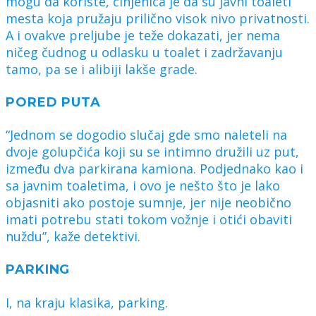
mogu da koriste, činjenica je da su javni toaleti
mesta koja pružaju prilično visok nivo privatnosti.
A i ovakve preljube je teže dokazati, jer nema
ničeg čudnog u odlasku u toalet i zadržavanju
tamo, pa se i alibiji lakše grade.
PORED PUTA
“Jednom se dogodio slučaj gde smo naleteli na
dvoje golupčića koji su se intimno družili uz put,
između dva parkirana kamiona. Podjednako kao i
sa javnim toaletima, i ovo je nešto što je lako
objasniti ako postoje sumnje, jer nije neobično
imati potrebu stati tokom vožnje i otići obaviti
nuždu”, kaže detektivi.
PARKING
I, na kraju klasika, parking.