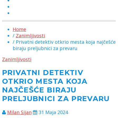
MARKETING
KONTAKT
CHAT
Home
/
Zanimljivosti
/ Privatni detektiv otkrio mesta koja najčešće
biraju preljubnici za prevaru
Zanimljivosti
PRIVATNI DETEKTIV
OTKRIO MESTA KOJA
NAJČEŠĆE BIRAJU
PRELJUBNICI ZA PREVARU
Milan Sijan
31 Maja 2024