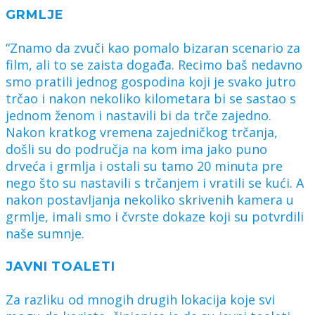
GRMLJE
“Znamo da zvuči kao pomalo bizaran scenario za
film, ali to se zaista događa. Recimo baš nedavno
smo pratili jednog gospodina koji je svako jutro
trčao i nakon nekoliko kilometara bi se sastao s
jednom ženom i nastavili bi da trče zajedno.
Nakon kratkog vremena zajedničkog trčanja,
došli su do područja na kom ima jako puno
drveća i grmlja i ostali su tamo 20 minuta pre
nego što su nastavili s trčanjem i vratili se kući. A
nakon postavljanja nekoliko skrivenih kamera u
grmlje, imali smo i čvrste dokaze koji su potvrdili
naše sumnje.
JAVNI TOALETI
Za razliku od mnogih drugih lokacija koje svi