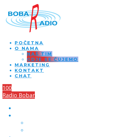
POČETNA
O NAMA
NAŠ TIM
GDJE SE ČUJEMO
MARKETING
KONTAKT
CHAT
100
Radio Bobar
POČETNA
O NAMA
NAŠ TIM
GDJE SE ČUJEMO