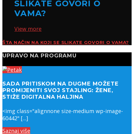
SLIKATE GOVORI O
VAMA?
View more
ŠTA NAČIN NA KOJI SE SLIKATE GOVORI O VAMA?
UPRAVO NA PROGRAMU
SADA PRITISKOM NA DUGME MOŽETE
PROMIJENITI SVOJ STAJLING: ŽENE,
STIŽE DIGITALNA HALJINA
<img class="alignnone size-medium wp-image-
60442" [...]
Saznaj više