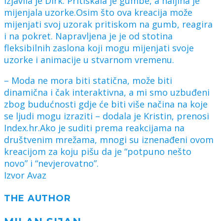
izjavila je Dirk. Pritiskala je gumbe, a haljina je
mijenjala uzorke.Osim što ova kreacija može
mijenjati svoj uzorak pritiskom na gumb, reagira
i na pokret. Napravljena je je od stotina
fleksibilnih zaslona koji mogu mijenjati svoje
uzorke i animacije u stvarnom vremenu.
– Moda ne mora biti statična, može biti
dinamična i čak interaktivna, a mi smo uzbuđeni
zbog budućnosti gdje će biti više načina na koje
se ljudi mogu izraziti – dodala je Kristin, prenosi
Index.hr.Ako je suditi prema reakcijama na
društvenim mrežama, mnogi su iznenađeni ovom
kreacijom za koju pišu da je “potpuno nešto
novo” i “nevjerovatno”.
Izvor Avaz
THE AUTHOR