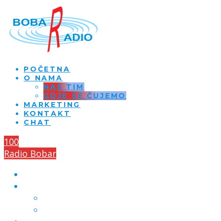
POČETNA
O NAMA
NAŠ TIM
GDJE SE ČUJEMO
MARKETING
KONTAKT
CHAT
100
Radio Bobar
POČETNA
O NAMA
NAŠ TIM
GDJE SE ČUJEMO