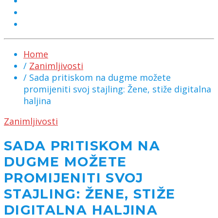
MARKETING
KONTAKT
CHAT
Home
/
Zanimljivosti
/ Sada pritiskom na dugme možete
promijeniti svoj stajling: Žene, stiže digitalna
haljina
Zanimljivosti
SADA PRITISKOM NA
DUGME MOŽETE
PROMIJENITI SVOJ
STAJLING: ŽENE, STIŽE
DIGITALNA HALJINA