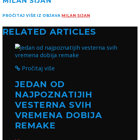
MILAN SIJAN
PROČITAJ VIŠE IZ OBJAVA
MILAN SIJAN
RELATED ARTICLES
Pročitaj više
JEDAN OD
NAJPOZNATIJIH
VESTERNA SVIH
VREMENA DOBIJA
REMAKE