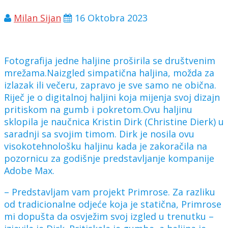
Milan Sijan
16 Oktobra 2023
Fotografija jedne haljine proširila se društvenim
mrežama.Naizgled simpatična haljina, možda za
izlazak ili večeru, zapravo je sve samo ne obična.
Riječ je o digitalnoj haljini koja mijenja svoj dizajn
pritiskom na gumb i pokretom.Ovu haljinu
sklopila je naučnica Kristin Dirk (Christine Dierk) u
saradnji sa svojim timom. Dirk je nosila ovu
visokotehnološku haljinu kada je zakoračila na
pozornicu za godišnje predstavljanje kompanije
Adobe Max.
– Predstavljam vam projekt Primrose. Za razliku
od tradicionalne odjeće koja je statična, Primrose
mi dopušta da osvježim svoj izgled u trenutku –