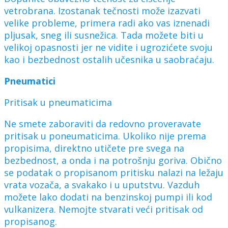
vetrobrana. Izostanak tečnosti može izazvati
velike probleme, primera radi ako vas iznenadi
pljusak, sneg ili susnežica. Tada možete biti u
velikoj opasnosti jer ne vidite i ugrozićete svoju
kao i bezbednost ostalih učesnika u saobraćaju.
Pneumatici
Pritisak u pneumaticima
Ne smete zaboraviti da redovno proveravate
pritisak u poneumaticima. Ukoliko nije prema
propisima, direktno utičete pre svega na
bezbednost, a onda i na potrošnju goriva. Obično
se podatak o propisanom pritisku nalazi na ležaju
vrata vozača, a svakako i u uputstvu. Vazduh
možete lako dodati na benzinskoj pumpi ili kod
vulkanizera. Nemojte stvarati veći pritisak od
propisanog.