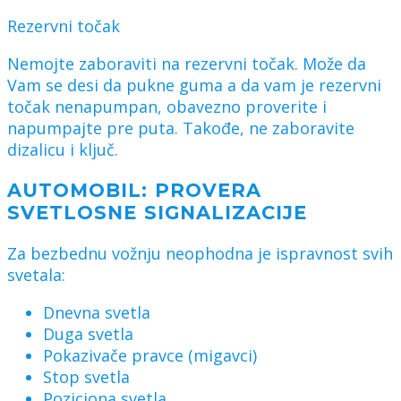
Rezervni točak
Nemojte zaboraviti na rezervni točak. Može da
Vam se desi da pukne guma a da vam je rezervni
točak nenapumpan, obavezno proverite i
napumpajte pre puta. Takođe, ne zaboravite
dizalicu i ključ.
AUTOMOBIL: PROVERA
SVETLOSNE SIGNALIZACIJE
Za bezbednu vožnju neophodna je ispravnost svih
svetala:
Dnevna svetla
Duga svetla
Pokazivače pravce (migavci)
Stop svetla
Poziciona svetla