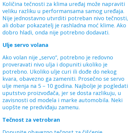
Količina tečnosti za klima uređaj može napraviti
veliku razliku u performansama samog uređaja.
Nije jednostavno utvrditi potreban nivo tečnosti,
ali dobar pokazatelj je rashladna moć klime. Ako
dobro hladi, onda nije potrebno dodavati.
Ulje servo volana
Ako volan nije „servo“, potrebno je redovno
proveravati nivo ulja i dopuniti ukoliko je
potrebno. Ukoliko ulje curi ili dođe do nekog
kvara, obavezno ga zameniti. Prosečno se servo
ulje menja na 5 – 10 godina. Najbolje je pogledati
uputstvo proizvođača, jer se dosta razlikuju, u
zavisnosti od modela i marke automobila. Neki
uopšte ne predviđaju zamenu.
Tečnost za vetrobran
Dopunite obavezno tečnost za čišćenje