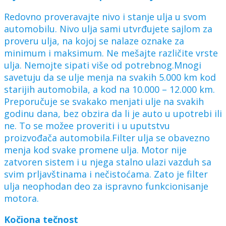
Redovno proveravajte nivo i stanje ulja u svom
automobilu. Nivo ulja sami utvrđujete sajlom za
proveru ulja, na kojoj se nalaze oznake za
minimum i maksimum. Ne mešajte različite vrste
ulja. Nemojte sipati više od potrebnog.Mnogi
savetuju da se ulje menja na svakih 5.000 km kod
starijih automobila, a kod na 10.000 – 12.000 km.
Preporučuje se svakako menjati ulje na svakih
godinu dana, bez obzira da li je auto u upotrebi ili
ne. To se možee proveriti i u uputstvu
proizvođača automobila.Filter ulja se obavezno
menja kod svake promene ulja. Motor nije
zatvoren sistem i u njega stalno ulazi vazduh sa
svim prljavštinama i nečistoćama. Zato je filter
ulja neophodan deo za ispravno funkcionisanje
motora.
Kočiona tečnost