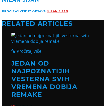
PROČITAJ VIŠE IZ OBJAVA
MILAN SIJAN
RELATED ARTICLES
Pročitaj više
JEDAN OD
NAJPOZNATIJIH
VESTERNA SVIH
VREMENA DOBIJA
REMAKE