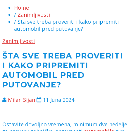
Home
/
Zanimljivosti
/ Šta sve treba proveriti i kako pripremiti
automobil pred putovanje?
Zanimljivosti
ŠTA SVE TREBA PROVERITI
I KAKO PRIPREMITI
AUTOMOBIL PRED
PUTOVANJE?
Milan Sijan
11 Juna 2024
Ostavite dovoljno vremena, minimum dve nedelje