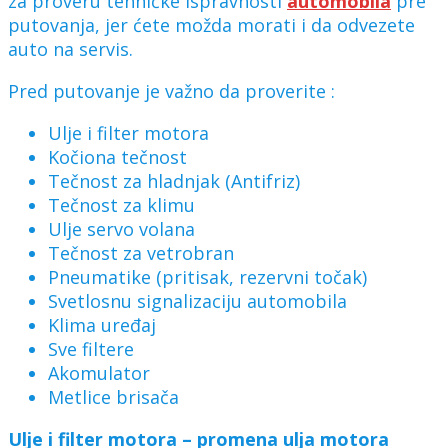
za proveru tehničke ispravnosti
automobila
pre
putovanja, jer ćete možda morati i da odvezete
auto na servis.
Pred putovanje je važno da proverite :
Ulje i filter motora
Kočiona tečnost
Tečnost za hladnjak (Antifriz)
Tečnost za klimu
Ulje servo volana
Tečnost za vetrobran
Pneumatike (pritisak, rezervni točak)
Svetlosnu signalizaciju automobila
Klima uređaj
Sve filtere
Akomulator
Metlice brisača
Ulje i filter motora – promena ulja motora