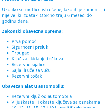
Ukoliko su metlice istrošene, lako ih je zameniti, i
nije veliki izdatak. Obično traju 6 meseci do
godinu dana.
Zakonski obavezna oprema:
Prva pomoć
Sigurnosni prsluk
Trougao
Ključ za skidanje točkova
Rezervne sijalice
Sajla ili uže za vuču
Rezervni točak
Obavezan alat u automobilu:
Rezervni ključ od automobila
Viljuškaste ili okaste ključeve sa oznakama
10, 12, 13, 15, 17 i 19 Ili multifunkcionalni