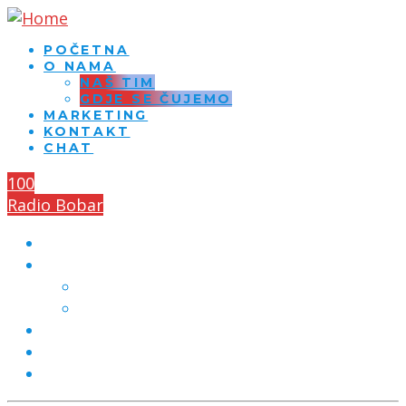
POČETNA
O NAMA
NAŠ TIM
GDJE SE ČUJEMO
MARKETING
KONTAKT
CHAT
100
Radio Bobar
POČETNA
O NAMA
NAŠ TIM
GDJE SE ČUJEMO
MARKETING
KONTAKT
CHAT