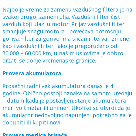
Najbolje vreme za zamenu vazdušnog filtera je na
svakoj drugoj zameni ulja. Vazdušni filter čisti
vazduh koji ulazi u motor. Prljav vazdušni filter
smanjuje snagu motora i povećava potrošnju
goriva.Filter za gorivo ima sličan interval izmene
kao i vazdušni filter. Iako je preporučeno od
30.000 – 60.000 km, u našim uslovima je dobro
držati se donje vremenaske granice.
Provera akumulatora
Prosečni radni vek akumulatora danas je 4
godine. Obično postoji oznaka na samom uređaju
– datum kada je postavljen.Stanje akumulatora
meri voltmetar ili unimer. Ukoliko se utvrdi da je
akumulator nedovoljno napunjen, potrebno ga je
dopuniti ili kupiti novi.
Provera metlica brisača