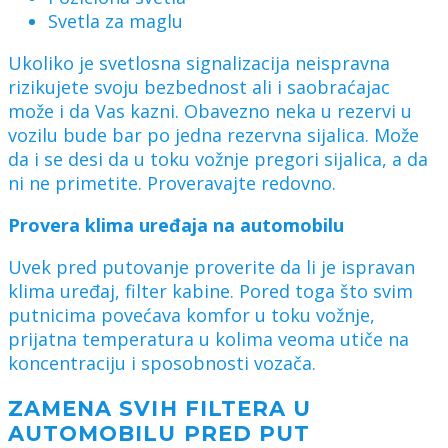
Svetla za maglu
Ukoliko je svetlosna signalizacija neispravna
rizikujete svoju bezbednost ali i saobraćajac
može i da Vas kazni. Obavezno neka u rezervi u
vozilu bude bar po jedna rezervna sijalica. Može
da i se desi da u toku vožnje pregori sijalica, a da
ni ne primetite. Proveravajte redovno.
Provera klima uređaja na automobilu
Uvek pred putovanje proverite da li je ispravan
klima uređaj, filter kabine. Pored toga što svim
putnicima povećava komfor u toku vožnje,
prijatna temperatura u kolima veoma utiče na
koncentraciju i sposobnosti vozača.
ZAMENA SVIH FILTERA U
AUTOMOBILU PRED PUT