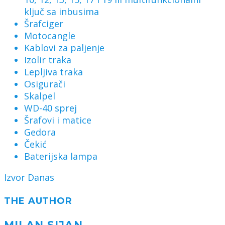
ključ sa inbusima
Šrafciger
Motocangle
Kablovi za paljenje
Izolir traka
Lepljiva traka
Osigurači
Skalpel
WD-40 sprej
Šrafovi i matice
Gedora
Čekić
Baterijska lampa
Izvor Danas
THE AUTHOR
MILAN SIJAN