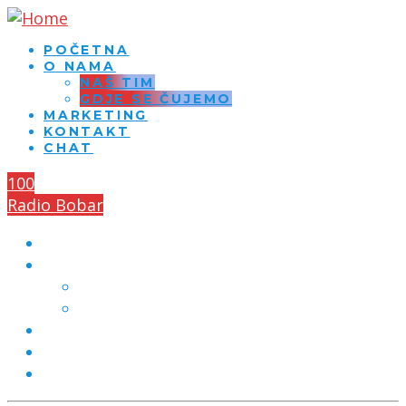
POČETNA
O NAMA
NAŠ TIM
GDJE SE ČUJEMO
MARKETING
KONTAKT
CHAT
100
Radio Bobar
POČETNA
O NAMA
NAŠ TIM
GDJE SE ČUJEMO
MARKETING
KONTAKT
CHAT