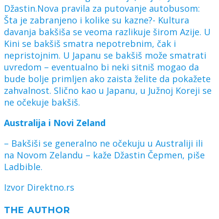
Džastin.Nova pravila za putovanje autobusom:
Šta je zabranjeno i kolike su kazne?- Kultura
davanja bakšiša se veoma razlikuje širom Azije. U
Kini se bakšiš smatra nepotrebnim, čak i
nepristojnim. U Japanu se bakšiš može smatrati
uvredom – eventualno bi neki sitniš mogao da
bude bolje primljen ako zaista želite da pokažete
zahvalnost. Slično kao u Japanu, u Južnoj Koreji se
ne očekuje bakšiš.
Australija i Novi Zeland
– Bakšiši se generalno ne očekuju u Australiji ili
na Novom Zelandu – kaže Džastin Čepmen, piše
Ladbible.
Izvor Direktno.rs
THE AUTHOR