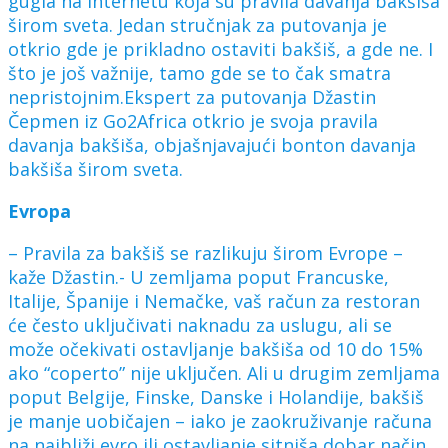
gugla na internetu koja su pravila davanja bakšiša
širom sveta. Jedan stručnjak za putovanja je
otkrio gde je prikladno ostaviti bakšiš, a gde ne. I
što je još važnije, tamo gde se to čak smatra
nepristojnim.Ekspert za putovanja Džastin
Čepmen iz Go2Africa otkrio je svoja pravila
davanja bakšiša, objašnjavajući bonton davanja
bakšiša širom sveta.
Evropa
– Pravila za bakšiš se razlikuju širom Evrope –
kaže Džastin.- U zemljama poput Francuske,
Italije, Španije i Nemačke, vaš račun za restoran
će često uključivati naknadu za uslugu, ali se
može očekivati ostavljanje bakšiša od 10 do 15%
ako “coperto” nije uključen. Ali u drugim zemljama
poput Belgije, Finske, Danske i Holandije, bakšiš
je manje uobičajen – iako je zaokruživanje računa
na najbliži evro ili ostavljanje sitniša dobar način