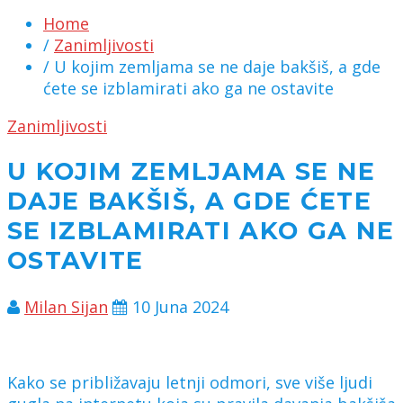
Home
/
Zanimljivosti
/ U kojim zemljama se ne daje bakšiš, a gde
ćete se izblamirati ako ga ne ostavite
Zanimljivosti
U KOJIM ZEMLJAMA SE NE
DAJE BAKŠIŠ, A GDE ĆETE
SE IZBLAMIRATI AKO GA NE
OSTAVITE
Milan Sijan
10 Juna 2024
Kako se približavaju letnji odmori, sve više ljudi