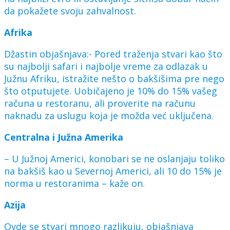
da pokažete svoju zahvalnost.
Afrika
Džastin objašnjava:- Pored traženja stvari kao što
su najbolji safari i najbolje vreme za odlazak u
Južnu Afriku, istražite nešto o bakšišima pre nego
što otputujete. Uobičajeno je 10% do 15% vašeg
računa u restoranu, ali proverite na računu
naknadu za uslugu koja je možda već uključena.
Centralna i Južna Amerika
– U Južnoj Americi, konobari se ne oslanjaju toliko
na bakšiš kao u Severnoj Americi, ali 10 do 15% je
norma u restoranima – kaže on.
Azija
Ovde se stvari mnogo razlikuju, objašnjava