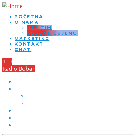
POČETNA
O NAMA
NAŠ TIM
GDJE SE ČUJEMO
MARKETING
KONTAKT
CHAT
100
Radio Bobar
POČETNA
O NAMA
NAŠ TIM
GDJE SE ČUJEMO
MARKETING
KONTAKT
CHAT