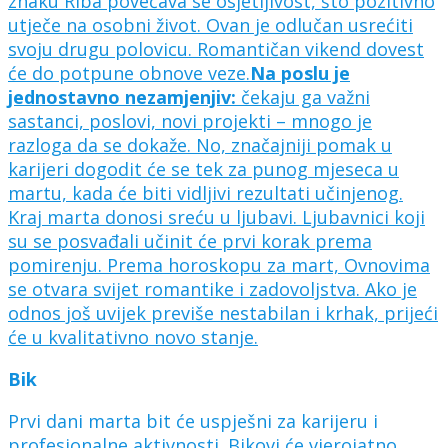
znaku Riba povećava se osjetljivost, što pozitivno
utječe na osobni život. Ovan je odlučan usrećiti
svoju drugu polovicu. Romantičan vikend dovest
će do potpune obnove veze.
Na poslu je
jednostavno nezamjenjiv:
čekaju ga važni
sastanci, poslovi, novi projekti – mnogo je
razloga da se dokaže. No, značajniji pomak u
karijeri dogodit će se tek za punog mjeseca u
martu, kada će biti vidljivi rezultati učinjenog.
Kraj marta donosi sreću u ljubavi. Ljubavnici koji
su se posvađali učinit će prvi korak prema
pomirenju. Prema horoskopu za mart, Ovnovima
se otvara svijet romantike i zadovoljstva. Ako je
odnos još uvijek previše nestabilan i krhak, prijeći
će u kvalitativno novo stanje.
Bik
Prvi dani marta bit će uspješni za karijeru i
profesionalne aktivnosti. Bikovi će vjerojatno