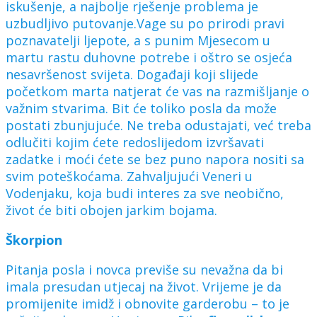
iskušenje, a najbolje rješenje problema je
uzbudljivo putovanje.Vage su po prirodi pravi
poznavatelji ljepote, a s punim Mjesecom u
martu rastu duhovne potrebe i oštro se osjeća
nesavršenost svijeta. Događaji koji slijede
početkom marta natjerat će vas na razmišljanje o
važnim stvarima. Bit će toliko posla da može
postati zbunjujuće. Ne treba odustajati, već treba
odlučiti kojim ćete redoslijedom izvršavati
zadatke i moći ćete se bez puno napora nositi sa
svim poteškoćama. Zahvaljujući Veneri u
Vodenjaku, koja budi interes za sve neobično,
život će biti obojen jarkim bojama.
Škorpion
Pitanja posla i novca previše su nevažna da bi
imala presudan utjecaj na život. Vrijeme je da
promijenite imidž i obnovite garderobu – to je