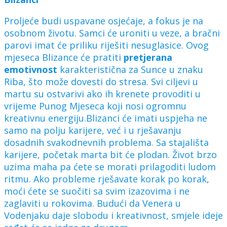
Proljeće budi uspavane osjećaje, a fokus je na
osobnom životu. Samci će uroniti u veze, a bračni
parovi imat će priliku riješiti nesuglasice. Ovog
mjeseca Blizance će pratiti
pretjerana
emotivnost
karakteristična za Sunce u znaku
Riba, što može dovesti do stresa. Svi ciljevi u
martu su ostvarivi ako ih krenete provoditi u
vrijeme Punog Mjeseca koji nosi ogromnu
kreativnu energiju.Blizanci će imati uspjeha ne
samo na polju karijere, već i u rješavanju
dosadnih svakodnevnih problema. Sa stajališta
karijere, početak marta bit će plodan. Život brzo
uzima maha pa ćete se morati prilagoditi ludom
ritmu. Ako probleme rješavate korak po korak,
moći ćete se suočiti sa svim izazovima i ne
zaglaviti u rokovima. Budući da Venera u
Vodenjaku daje slobodu i kreativnost, smjele ideje