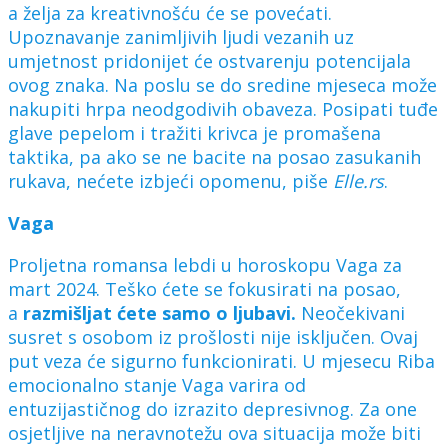
a želja za kreativnošću će se povećati.
Upoznavanje zanimljivih ljudi vezanih uz
umjetnost pridonijet će ostvarenju potencijala
ovog znaka. Na poslu se do sredine mjeseca može
nakupiti hrpa neodgodivih obaveza. Posipati tuđe
glave pepelom i tražiti krivca je promašena
taktika, pa ako se ne bacite na posao zasukanih
rukava, nećete izbjeći opomenu, piše
Elle.rs
.
Vaga
Proljetna romansa lebdi u horoskopu Vaga za
mart 2024. Teško ćete se fokusirati na posao,
a
razmišljat ćete samo o ljubavi.
Neočekivani
susret s osobom iz prošlosti nije isključen. Ovaj
put veza će sigurno funkcionirati. U mjesecu Riba
emocionalno stanje Vaga varira od
entuzijastičnog do izrazito depresivnog. Za one
osjetljive na neravnotežu ova situacija može biti