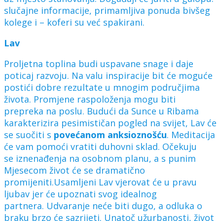
slučajne informacije, primamljiva ponuda bivšeg
kolege i – koferi su već spakirani.
Lav
Proljetna toplina budi uspavane snage i daje
poticaj razvoju. Na valu inspiracije bit će moguće
postići dobre rezultate u mnogim područjima
života. Promjene raspoloženja mogu biti
prepreka na poslu. Budući da Sunce u Ribama
karakterizira pesimističan pogled na svijet, Lav će
se suočiti s
povećanom anksioznošću
. Meditacija
će vam pomoći vratiti duhovni sklad. Očekuju
se iznenađenja na osobnom planu, a s punim
Mjesecom život će se dramatično
promijeniti.Usamljeni Lav vjerovat će u pravu
ljubav jer će upoznati svog idealnog
partnera. Udvaranje neće biti dugo, a odluka o
braku brzo će sazrijeti. Unatoč užurbanosti, život