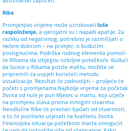
automatski započeti.
Riba
Promjenjivo vrijeme može uzrokovati
loše
raspoloženje,
a vjerojatni su i napadi apatije. Za
razliku od negativnog, potrebno je razmišljati o
nečem dobrom – na primjer, o budućim
postignućima. Podrška rodnog elementa pomoći
će Ribama da izbjegnu ozbiljne poteškoće. Budući
da Sunce u Ribama potiče maštu, možete se
pripremiti za uspjeh koristeći metodu
vizualizacije. Rezultat će zadovoljiti – proljeće će
početi s promjenama.Najbolje vrijeme za početak
života od nule je pun Mjesec u martu, koji utječe
na promjenu stava prema mnogim stvarima.
Neodlučne Ribe će prestati bježati od stvarnosti,
a to će pozitivno utjecati na kvalitetu života.
Finansijska situacija početkom marta omogućit
će vam da potrošite više od planiranog. Kako