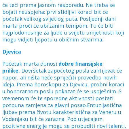
će teći prema jasnom rasporedu. Ne treba se
bojati neuspjeha: prvi stidljivi koraci bit će
početak velikog svijetlog puta. Posljednji dani
marta proći će ubrzanim tempom. To će biti
najplodonosnije za ljude u svijetu umjetnosti koji
mogu vidjeti ljepotu u običnim stvarima.
Djevica
Početak marta donosi
dobre finansijske
prilike.
Dovršetak započetog posla zahtijevat će
napor, ali ništa neće spriječiti provedbu novih
ideja. Prema horoskopu za Djevicu, probni koraci
u honorarnom poslu pokazat će se uspješnim. S
vremenom će te sporedne aktivnosti postati
potpuna zamjena za glavni posao.Entuzijastična
ljubav prema životu karakteristična za Veneru u
Vodenjaku bit će zarazna. Pod utjecajem
pozitivne energije mogu se probuditi novi talenti,