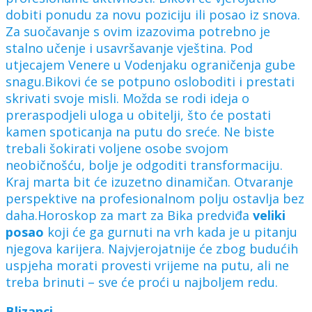
dobiti ponudu za novu poziciju ili posao iz snova.
Za suočavanje s ovim izazovima potrebno je
stalno učenje i usavršavanje vještina. Pod
utjecajem Venere u Vodenjaku ograničenja gube
snagu.Bikovi će se potpuno osloboditi i prestati
skrivati svoje misli. Možda se rodi ideja o
preraspodjeli uloga u obitelji, što će postati
kamen spoticanja na putu do sreće. Ne biste
trebali šokirati voljene osobe svojom
neobičnošću, bolje je odgoditi transformaciju.
Kraj marta bit će izuzetno dinamičan. Otvaranje
perspektive na profesionalnom polju ostavlja bez
daha.Horoskop za mart za Bika predviđa
veliki
posao
koji će ga gurnuti na vrh kada je u pitanju
njegova karijera. Najvjerojatnije će zbog budućih
uspjeha morati provesti vrijeme na putu, ali ne
treba brinuti – sve će proći u najboljem redu.
Blizanci