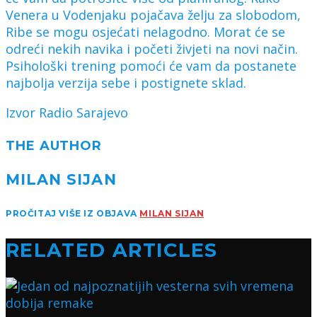
Venera u Vodenjaku pojačava želju za slobodom,
Ribe se mogu osjećati nelagodno. Morat će se
odreći nekih navika i početi živjeti na novi način.
Psihološki trening pomoći će vam da postanete
najbolja verzija sebe i postignete sklad.
Izvor Radio Sarajevo
THE AUTHOR
MILAN SIJAN
PROČITAJ VIŠE IZ OBJAVA
MILAN SIJAN
RELATED ARTICLES