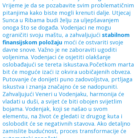
Vrijeme je da se pozabavite svim problematičnim
pitanjima kako biste mogli krenuti dalje. Utjecaj
Sunca u Ribama budi želju za uljepšavanjem
onoga što se događa. Vodenjaci ne mogu
ograničiti svoju maštu, a zahvaljujući
stabilnom
finansijskom položaju
moći će ostvariti svoje
davne snove. Važno je ne zaboraviti ugoditi
voljenima. Vodenjaci će osjetiti olakšanje
oslobađajući se tereta iskustava.Početkom marta
bit će moguće izaći iz okvira uobičajenih obveza.
Putovanje će donijeti puno zadovoljstva, prtljaga
iskustva i znanja značajno će se nadopuniti.
Zahvaljujući Veneri u Vodenjaku, harmonija će
vladati u duši, a svijet će biti obojen svijetlim
bojama. Vodenjak, koji se našao u svom
elementu, na život će gledati iz drugog kuta i
oslobodit će se negativnih stavova. Ako detaljno
zamislite budućnost, proces transformacije će