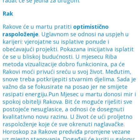
rađat će se jedna za drugom.
Rak
Rakove će u martu pratiti
optimistično
raspoloženje
. Uglavnom se odnosi na uspjeh u
karijeri: vjerojatne su isplative ponude i
obećavajući projekti. Pokazana inicijativa isplatit
će se u bliskoj budućnosti. U mjesecu Riba
metoda vizualizacije dobro funkcionira, pa će
Rakovi moći privući sreću u svoj život. Međutim,
snove treba potkrijepiti stvarnim djelima. Sada je
važno da se fokusirate na posao jer ne smijete
rasipati energiju.Pun Mjesec u martu donosi mir i
spokoj obitelji Rakova. Bit će moguće riješiti sve
postojeće nesuglasice, a odnosi će dosegnuti
kvalitativno novu razinu. U život će ući proljetno
raspoloženje koje će sve okrenuti naglavačke.
Horoskop za Rakove predviđa promjene vezane
uz mjesto stanovanja. Događaji će juriti u galopu: