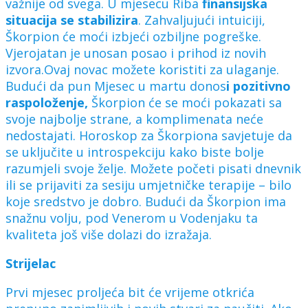
važnije od svega. U mjesecu Riba
finansijska
situacija se stabilizira
. Zahvaljujući intuiciji,
Škorpion će moći izbjeći ozbiljne pogreške.
Vjerojatan je unosan posao i prihod iz novih
izvora.Ovaj novac možete koristiti za ulaganje.
Budući da pun Mjesec u martu donos
i pozitivno
raspoloženje,
Škorpion će se moći pokazati sa
svoje najbolje strane, a komplimenata neće
nedostajati. Horoskop za Škorpiona savjetuje da
se uključite u introspekciju kako biste bolje
razumjeli svoje želje. Možete početi pisati dnevnik
ili se prijaviti za sesiju umjetničke terapije – bilo
koje sredstvo je dobro. Budući da Škorpion ima
snažnu volju, pod Venerom u Vodenjaku ta
kvaliteta još više dolazi do izražaja.
Strijelac
Prvi mjesec proljeća bit će vrijeme otkrića