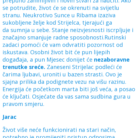
prepuno zanimljivih i novih stvari za naučiti. Ako
se potrudite, život će se okrenuti na svijetlu
stranu. Neukrotivo Sunce u Ribama izaziva
sukobljene želje kod Strijelca, tjerajući ga
da sumnja u sebe. Stanje neizvjesnosti iscrpljuje i
značajno smanjuje radne sposobnosti.Rutinski
zadaci pomoći će vam odvratiti pozornost od
iskustava. Osobni život bit će pun lijepih
događaja, a pun Mjesec donijet će
nezaboravne
trenutke sreće.
Zaneseni Strijelac podleći će
čarima ljubavi, uroniti u bazen strasti. Ovo je
sjajna prilika da podignete vezu na višu razinu.
Energija će početkom marta biti još veća, a posao
će ključati. Osjećate da vas sama sudbina gura u
pravom smjeru.
Jarac
Život više neće funkcionirati na stari način,
potrebno je promijeniti pristup odnosima.