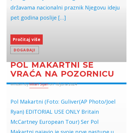
državama nacionalni praznik Njegovu ideju
pet godina poslije […]
Pročitaj više
DOGAĐAJI
POL MAKARTNI SE
VRAĆA NA POZORNICU
Written by
Milan Sijan
on 18 Juna 2024
Pol Makartni (Foto: Guliver(AP Photo/Joel
Ryan) EDITORIAL USE ONLY Britain
McCartney European Tour) Ser Pol
Makartni najavio je svoje prve nastupe u