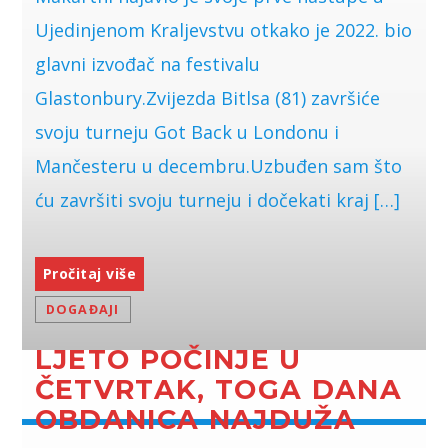
Ujedinjenom Kraljevstvu otkako je 2022. bio
glavni izvođač na festivalu
Glastonbury.Zvijezda Bitlsa (81) završiće
svoju turneju Got Back u Londonu i
Mančesteru u decembru.Uzbuđen sam što
ću završiti svoju turneju i dočekati kraj […]
Pročitaj više
DOGAĐAJI
LJETO POČINJE U
ČETVRTAK, TOGA DANA
OBDANICA NAJDUŽA