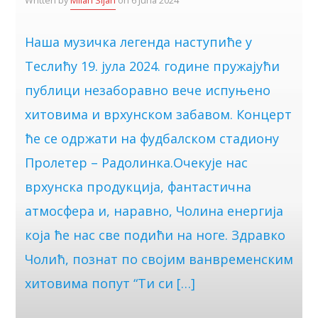
Written by
Milan Sijan
on 6 Juna 2024
Наша музичка легенда наступиће у
Теслићу 19. јула 2024. године пружајући
публици незаборавно вече испуњено
хитовима и врхунском забавом. Концерт
ће се одржати на фудбалском стадиону
Пролетер – Радолинка.Очекује нас
врхунска продукција, фантастична
атмосфера и, наравно, Чолина енергија
која ће нас све подићи на ноге. Здравко
Чолић, познат по својим ванвременским
хитовима попут “Ти си […]