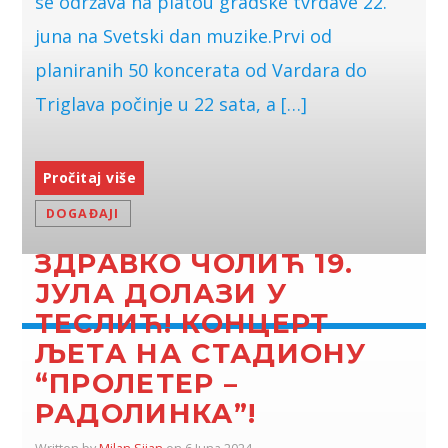
se održava na platou gradske tvrđave 22.
juna na Svetski dan muzike.Prvi od
planiranih 50 koncerata od Vardara do
Triglava počinje u 22 sata, a […]
Pročitaj više
DOGAĐAJI
ЗДРАВКО ЧОЛИЋ 19.
ЈУЛА ДОЛАЗИ У
ТЕСЛИЋ! КОНЦЕРТ
ЉЕТА НА СТАДИОНУ
“ПРОЛЕТЕР –
РАДОЛИНКА”!