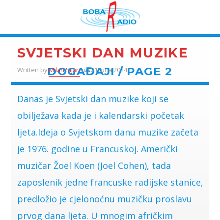
DOGAĐAJI
SVJETSKI DAN MUZIKE
DOGAĐAJI / PAGE 2
Written by
Milan Sijan
on 21 Juna 2024
Danas je Svjetski dan muzike koji se
obilježava kada je i kalendarski početak
ljeta.Ideja o Svjetskom danu muzike začeta
je 1976. godine u Francuskoj. Američki
muzičar Žoel Koen (Joel Cohen), tada
zaposlenik jedne francuske radijske stanice,
predložio je cjelonoćnu muzičku proslavu
prvog dana ljeta. U mnogim afričkim